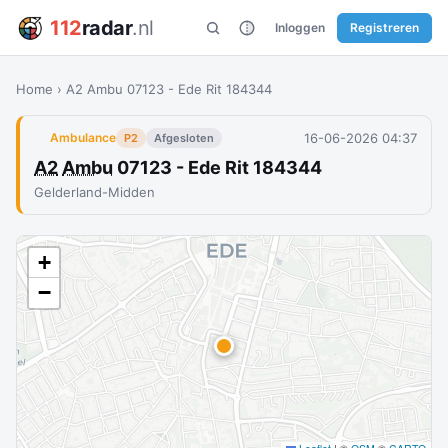
112
radar
.nl
Inloggen
Registreren
Home
›
A2 Ambu 07123 - Ede Rit 184344
16-06-2026 04:37
Ambulance
P2
Afgesloten
A2
Ambu
07123 - Ede Rit 184344
Gelderland-Midden
+
−