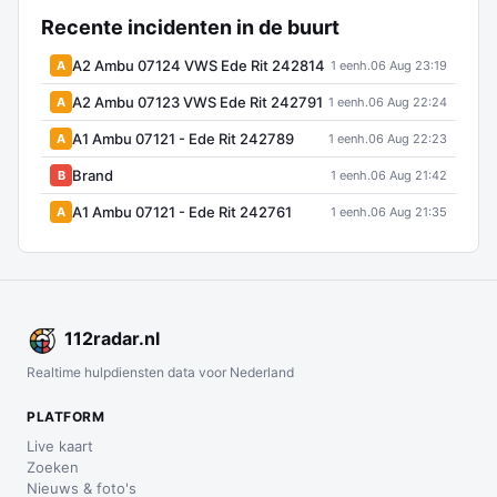
Recente incidenten in de buurt
A2 Ambu 07124 VWS Ede Rit 242814
A
1 eenh.
06 Aug 23:19
A2 Ambu 07123 VWS Ede Rit 242791
A
1 eenh.
06 Aug 22:24
A1 Ambu 07121 - Ede Rit 242789
A
1 eenh.
06 Aug 22:23
Brand
B
1 eenh.
06 Aug 21:42
A1 Ambu 07121 - Ede Rit 242761
A
1 eenh.
06 Aug 21:35
112
radar
.nl
Realtime hulpdiensten data voor Nederland
PLATFORM
Live kaart
Zoeken
Nieuws & foto's