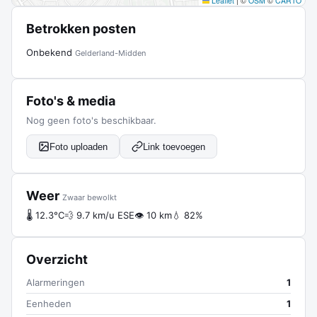
Leaflet
|
©
OSM
©
CARTO
Betrokken posten
Onbekend
Gelderland-Midden
Foto's & media
Nog geen foto's beschikbaar.
Foto uploaden
Link toevoegen
Weer
Zwaar bewolkt
🌡 12.3°C
💨 9.7 km/u ESE
👁 10 km
💧 82%
Overzicht
Alarmeringen
1
Eenheden
1