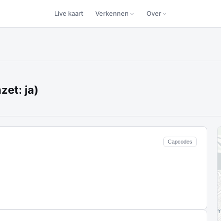
Live kaart
Verkennen
Over
zet: ja)
Capcodes