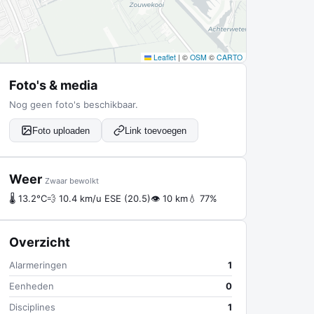
Leaflet
|
©
OSM
©
CARTO
Foto's & media
Nog geen foto's beschikbaar.
Foto uploaden
Link toevoegen
Weer
Zwaar bewolkt
🌡 13.2°C
💨 10.4 km/u ESE (20.5)
👁 10 km
💧 77%
Overzicht
Alarmeringen
1
Eenheden
0
Disciplines
1