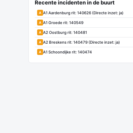
Recente incidenten in de buurt
A1 Aardenburg rit: 140626 (Directe inzet: ja)
A
A1 Groede rit: 140549
A
A2 Oostburg rit: 140481
A
A2 Breskens rit: 140479 (Directe inzet: ja)
A
A1 Schoondijke rit: 140474
A