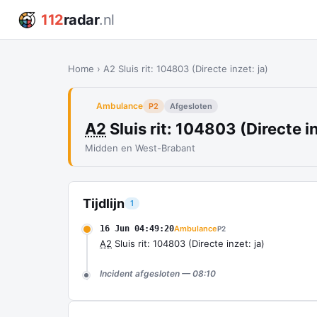
112
radar
.nl
Home
›
A2 Sluis rit: 104803 (Directe inzet: ja)
Ambulance
P2
Afgesloten
A2
Sluis rit: 104803 (Directe in
Midden en West-Brabant
Tijdlijn
1
16 Jun 04:49:20
Ambulance
P2
A2
Sluis rit: 104803 (Directe inzet: ja)
Incident afgesloten — 08:10