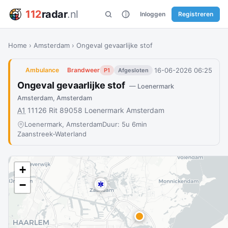
112
radar
.nl
Inloggen
Registreren
Home
›
Amsterdam
›
Ongeval gevaarlijke stof
16-06-2026 06:25
Ambulance
Brandweer
P1
Afgesloten
Ongeval gevaarlijke stof
— Loenermark
Amsterdam, Amsterdam
A1
11126 Rit 89058 Loenermark Amsterdam
Loenermark, Amsterdam
Duur: 5u 6min
Zaanstreek-Waterland
+
−