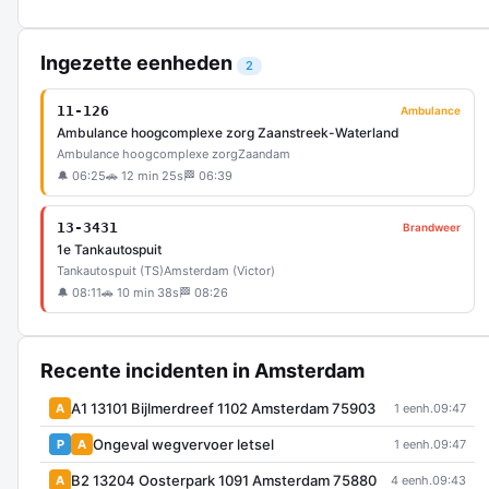
Ingezette eenheden
2
11-126
Ambulance
Ambulance hoogcomplexe zorg Zaanstreek-Waterland
Ambulance hoogcomplexe zorg
Zaandam
🔔 06:25
🚗 12 min 25s
🏁 06:39
13-3431
Brandweer
1e Tankautospuit
Tankautospuit (TS)
Amsterdam (Victor)
🔔 08:11
🚗 10 min 38s
🏁 08:26
Recente incidenten in Amsterdam
A1 13101 Bijlmerdreef 1102 Amsterdam 75903
A
1 eenh.
09:47
Ongeval wegvervoer letsel
P
A
1 eenh.
09:47
B2 13204 Oosterpark 1091 Amsterdam 75880
A
4 eenh.
09:43