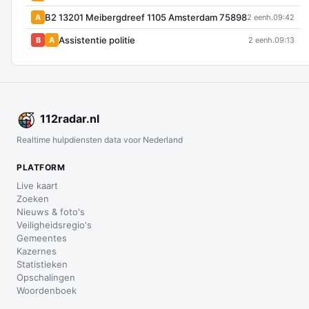
B2 13201 Meibergdreef 1105 Amsterdam 75898
A
2 eenh.
09:42
Assistentie politie
B
A
2 eenh.
09:13
112
radar
.nl
Realtime hulpdiensten data voor Nederland
PLATFORM
Live kaart
Zoeken
Nieuws & foto's
Veiligheidsregio's
Gemeentes
Kazernes
Statistieken
Opschalingen
Woordenboek