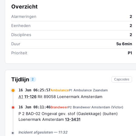
Overzicht
Alarmeringen
2
Eenheden
2
Disciplines
2
Duur
5u 6min
Prioriteit
P1
Tijdlijn
2
Capcodes
16 Jun 06:25:57
Ambulance
Ambulance Zaandam
P1
A1
11-126
Rit 89058 Loenermark Amsterdam
16 Jun 08:11:46
Brandweer
Brandweer Amsterdam (Victor)
P2
P 2 BAD-02 Ongeval gev. stof (Gaslekkage) (buiten)
Loenermark Amsterdam
13-3431
Incident afgesloten — 11:32