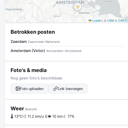
Leaflet
|
©
OSM
©
CART
Betrokken posten
Zaandam
Zaanstreek-Waterland
Amsterdam (Victor)
Amsterdam-Amstelland
Foto's & media
Nog geen foto's beschikbaar.
Foto uploaden
Link toevoegen
Weer
Bewolkt
🌡 13°C
💨 11.2 km/u E
👁 10 km
💧 77%