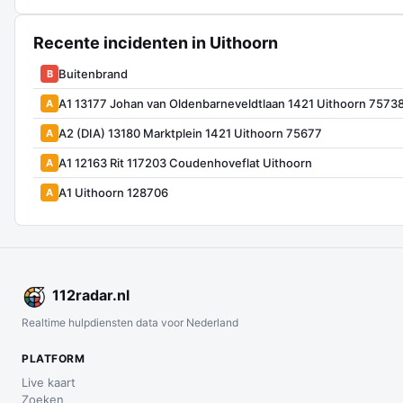
Recente incidenten in Uithoorn
Buitenbrand
B
A1 13177 Johan van Oldenbarneveldtlaan 1421 Uithoorn 7573
A
A2 (DIA) 13180 Marktplein 1421 Uithoorn 75677
A
A1 12163 Rit 117203 Coudenhoveflat Uithoorn
A
A1 Uithoorn 128706
A
112
radar
.nl
Realtime hulpdiensten data voor Nederland
PLATFORM
Live kaart
Zoeken