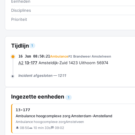
Eenheden
Disciplines
Prioriteit
Tijdlijn
1
16 Jun 08:50:21
Ambulance
Brandweer Amstelveen
P2
A2
13-177
Amsteldijk-Zuid 1423 Uithoorn 56974
Incident afgesloten — 12:11
Ingezette eenheden
1
13-177
Ambulance hoogcomplexe zorg Amsterdam-Amstelland
Ambulance hoogcomplexe zorg
Amstelveen
🔔 08:50
🚗 10 min 33s
🏁 09:02