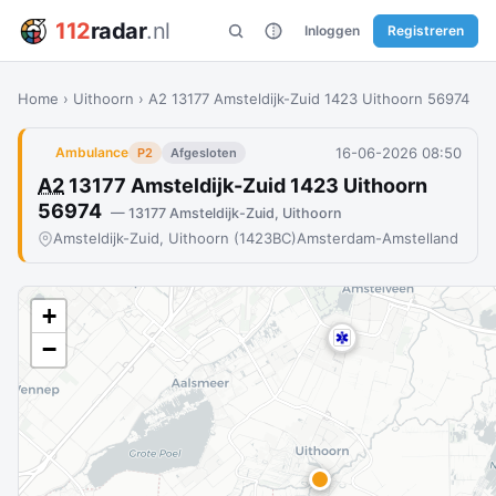
112
radar
.nl
Inloggen
Registreren
Home
›
Uithoorn
›
A2 13177 Amsteldijk-Zuid 1423 Uithoorn 56974
16-06-2026 08:50
Ambulance
P2
Afgesloten
A2
13177 Amsteldijk-Zuid 1423 Uithoorn
56974
— 13177 Amsteldijk-Zuid, Uithoorn
Amsteldijk-Zuid, Uithoorn (1423BC)
Amsterdam-Amstelland
+
−