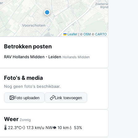
Leaflet
|
©
OSM
©
CARTO
Betrokken posten
RAV Hollands Midden - Leiden
Hollands Midden
Foto's & media
Nog geen foto's beschikbaar.
Foto uploaden
Link toevoegen
Weer
Zonnig
🌡 22.3°C
💨 17.3 km/u NW
👁 10 km
💧 53%