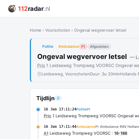
112
radar
.nl
Home
›
Voorschoten
›
Ongeval wegvervoer letsel
Politie
Ambulance
P1
Afgesloten
Ongeval wegvervoer letsel
— L
Prio
1 Leidseweg Trompweg VOORSC Ongeval wegv
Leidseweg, Voorschoten
Duur: 3u 20min
Hollands
Tijdlijn
2
16 Jun 17:11:24
Politie
P1
Prio
1 Leidseweg Trompweg VOORSC Ongeval weg
16 Jun 17:11:44
Ambulance
Ambulance RAV Holland
P1
A1
Leidseweg Trompweg VOORSC :
16-186