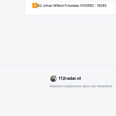
B2 Johan Willem Frisolaan VOORSC : 16282
A
112
radar
.nl
Realtime hulpdiensten data voor Nederland