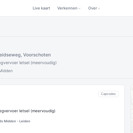
Live kaart
Verkennen
Over
eidseweg, Voorschoten
ervoer letsel (meervoudig)
 Midden
Capcodes
vervoer letsel (meervoudig)
s Midden - Leiden