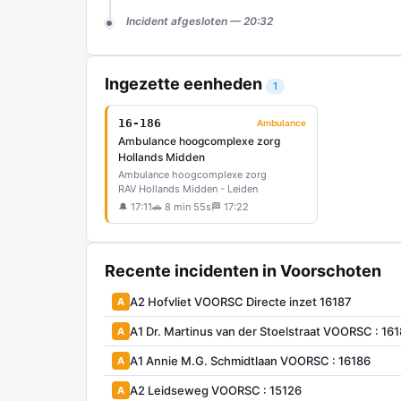
Incident afgesloten — 20:32
Ingezette eenheden
1
16-186
Ambulance
Ambulance hoogcomplexe zorg
Hollands Midden
Ambulance hoogcomplexe zorg
RAV Hollands Midden - Leiden
🔔 17:11
🚗 8 min 55s
🏁 17:22
Recente incidenten in Voorschoten
A2 Hofvliet VOORSC Directe inzet 16187
A
A1 Dr. Martinus van der Stoelstraat VOORSC : 16
A
A1 Annie M.G. Schmidtlaan VOORSC : 16186
A
A2 Leidseweg VOORSC : 15126
A