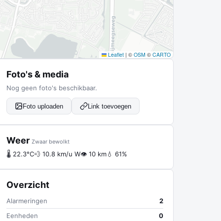
Leaflet
|
©
OSM
©
CARTO
Foto's & media
Nog geen foto's beschikbaar.
Foto uploaden
Link toevoegen
Weer
Zwaar bewolkt
🌡 22.3°C
💨 10.8 km/u W
👁 10 km
💧 61%
Overzicht
Alarmeringen
2
Eenheden
0