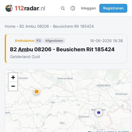
112
radar
.nl
Inloggen
Registreren
Home
›
B2 Ambu 08206 - Beusichem Rit 185424
16-06-2026 18:38
Ambulance
P3
Afgesloten
B2
Ambu
08206 - Beusichem Rit 185424
Gelderland-Zuid
+
−