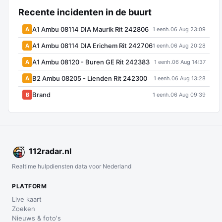
Recente incidenten in de buurt
A1 Ambu 08114 DIA Maurik Rit 242806
A
1 eenh.
06 Aug 23:09
A1 Ambu 08114 DIA Erichem Rit 242706
A
1 eenh.
06 Aug 20:28
A1 Ambu 08120 - Buren GE Rit 242383
A
1 eenh.
06 Aug 14:37
B2 Ambu 08205 - Lienden Rit 242300
A
1 eenh.
06 Aug 13:28
Brand
B
1 eenh.
06 Aug 09:39
112
radar
.nl
Realtime hulpdiensten data voor Nederland
PLATFORM
Live kaart
Zoeken
Nieuws & foto's