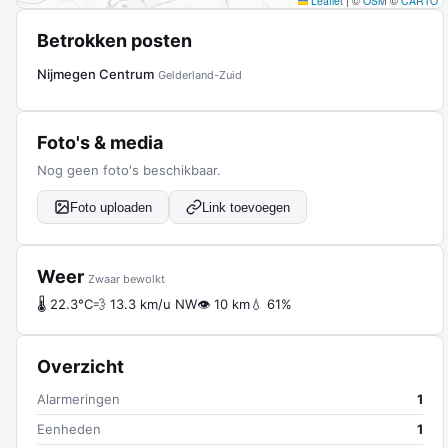
Leaflet
|
©
OSM
©
CARTO
Betrokken posten
Nijmegen Centrum
Gelderland-Zuid
Foto's & media
Nog geen foto's beschikbaar.
Foto uploaden
Link toevoegen
Weer
Zwaar bewolkt
🌡 22.3°C
💨 13.3 km/u NW
👁 10 km
💧 61%
Overzicht
Alarmeringen
1
Eenheden
1