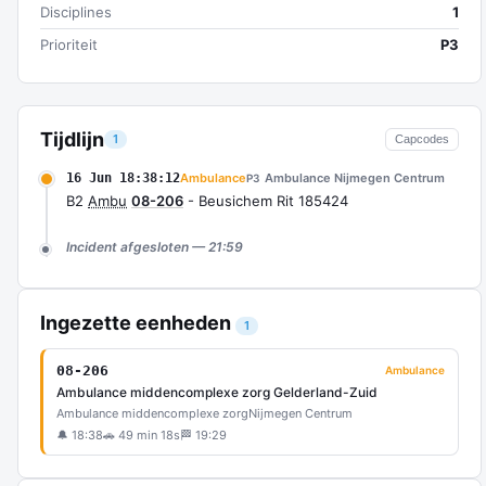
Disciplines
1
Prioriteit
P3
Tijdlijn
1
Capcodes
16 Jun 18:38:12
Ambulance
Ambulance Nijmegen Centrum
P3
B2
Ambu
08-206
- Beusichem Rit 185424
Incident afgesloten — 21:59
Ingezette eenheden
1
08-206
Ambulance
Ambulance middencomplexe zorg Gelderland-Zuid
Ambulance middencomplexe zorg
Nijmegen Centrum
🔔 18:38
🚗 49 min 18s
🏁 19:29