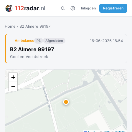
112
radar
.nl
Inloggen
Registreren
Home
›
B2 Almere 99197
16-06-2026 18:54
Ambulance
P3
Afgesloten
B2 Almere 99197
Gooi en Vechtstreek
+
−