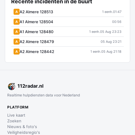
Recente incidenten in de buurt
A2 Almere 128513
A
1 eenh.
01:47
A1 Almere 128504
A
00:56
A1 Almere 128480
A
1 eenh.
05 Aug 23:23
A2 Almere 128479
A
05 Aug 23:21
A2 Almere 128442
A
1 eenh.
05 Aug 21:18
112
radar
.nl
Realtime hulpdiensten data voor Nederland
PLATFORM
Live kaart
Zoeken
Nieuws & foto's
Veiligheidsregio's