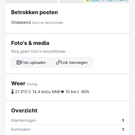
Leaflet
|
©
OSM
©
CARTO
Betrokken posten
Onbekend
Gooi en Vechtstreek
Foto's & media
Nog geen foto's beschikbaar.
Foto uploaden
Link toevoegen
Weer
Zonnig
🌡 21.3°C
💨 14.4 km/u NNE
👁 10 km
💧 60%
Overzicht
Alarmeringen
1
Eenheden
1