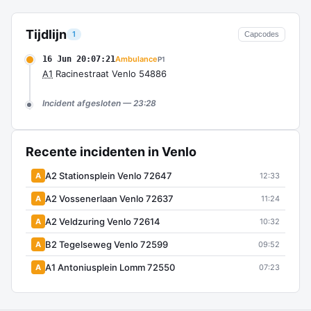
Tijdlijn
1
Capcodes
16 Jun 20:07:21
Ambulance
P1
A1
Racinestraat Venlo 54886
Incident afgesloten — 23:28
Recente incidenten in Venlo
A2 Stationsplein Venlo 72647
A
12:33
A2 Vossenerlaan Venlo 72637
A
11:24
A2 Veldzuring Venlo 72614
A
10:32
B2 Tegelseweg Venlo 72599
A
09:52
A1 Antoniusplein Lomm 72550
A
07:23