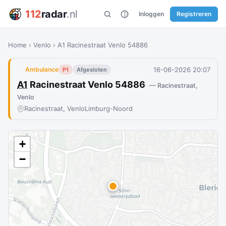
112
radar
.nl
Inloggen
Registreren
Home
›
Venlo
›
A1 Racinestraat Venlo 54886
16-06-2026 20:07
Ambulance
P1
Afgesloten
A1
Racinestraat Venlo 54886
— Racinestraat,
Venlo
Racinestraat, Venlo
Limburg-Noord
+
−