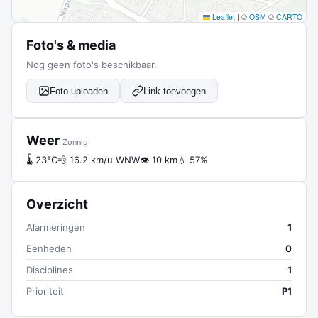
Leaflet
|
©
OSM
©
CARTO
Foto's & media
Nog geen foto's beschikbaar.
Foto uploaden
Link toevoegen
Weer
Zonnig
🌡 23°C
💨 16.2 km/u WNW
👁 10 km
💧 57%
Overzicht
Alarmeringen
1
Eenheden
0
Disciplines
1
Prioriteit
P1