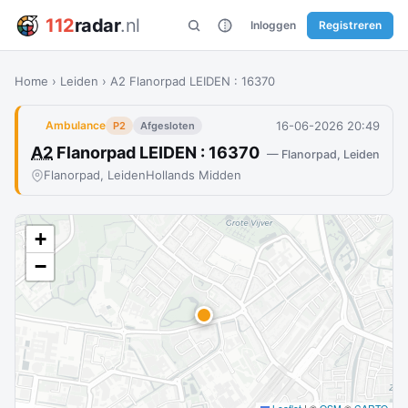
112
radar
.nl
Inloggen
Registreren
Home
›
Leiden
›
A2 Flanorpad LEIDEN : 16370
16-06-2026 20:49
Ambulance
P2
Afgesloten
A2
Flanorpad LEIDEN : 16370
— Flanorpad, Leiden
Flanorpad, Leiden
Hollands Midden
+
−