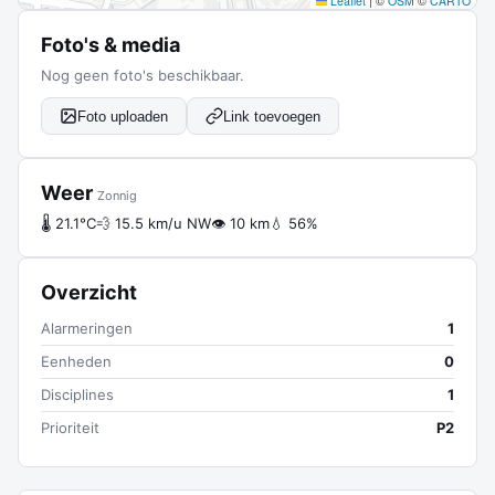
Leaflet
|
©
OSM
©
CARTO
Foto's & media
Nog geen foto's beschikbaar.
Foto uploaden
Link toevoegen
Weer
Zonnig
🌡 21.1°C
💨 15.5 km/u NW
👁 10 km
💧 56%
Overzicht
Alarmeringen
1
Eenheden
0
Disciplines
1
Prioriteit
P2