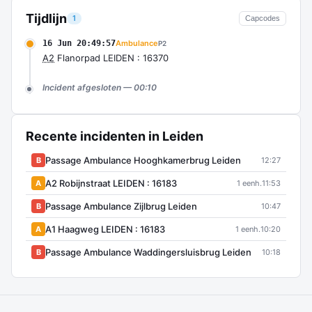
Tijdlijn
1
Capcodes
16 Jun 20:49:57
Ambulance
P2
A2
Flanorpad LEIDEN : 16370
Incident afgesloten — 00:10
Recente incidenten in Leiden
Passage Ambulance Hooghkamerbrug Leiden
B
12:27
A2 Robijnstraat LEIDEN : 16183
A
1 eenh.
11:53
Passage Ambulance Zijlbrug Leiden
B
10:47
A1 Haagweg LEIDEN : 16183
A
1 eenh.
10:20
Passage Ambulance Waddingersluisbrug Leiden
B
10:18