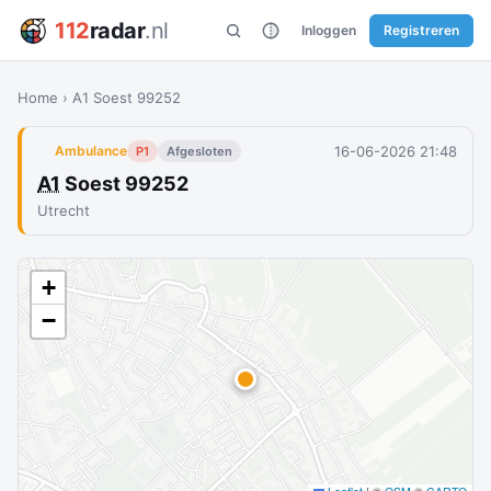
112
radar
.nl
Inloggen
Registreren
Home
›
A1 Soest 99252
16-06-2026 21:48
Ambulance
P1
Afgesloten
A1
Soest 99252
Utrecht
+
−