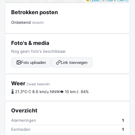
Leaflet
|
©
OSM
©
CARTO
Betrokken posten
Onbekend
Utrecht
Foto's & media
Nog geen foto's beschikbaar.
Foto uploaden
Link toevoegen
Weer
Zwaar bewolkt
🌡 21.3°C
💨 8.6 km/u NNW
👁 10 km
💧 64%
Overzicht
Alarmeringen
1
Eenheden
1