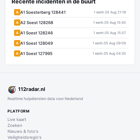
Recente incidenten in de buurt
A1 Soesterberg 128441
A
1 eenh.
05 Aug 21:18
A2 Soest 128268
A
1 eenh.
05 Aug 15:45
A1 Soest 128246
A
1 eenh.
05 Aug 15:07
A1 Soest 128049
A
1 eenh.
05 Aug 09:09
A1 Soest 127995
A
1 eenh.
05 Aug 04:35
112
radar
.nl
Realtime hulpdiensten data voor Nederland
PLATFORM
Live kaart
Zoeken
Nieuws & foto's
Veiligheidsregio's