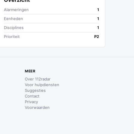
Alarmeringen
1
Eenheden
1
Disciplines
1
Prioriteit
P2
MEER
Over 112radar
Voor hulpdiensten
Suggesties
Contact
Privacy
Voorwaarden