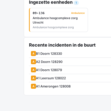
Ingezette eenheden
1
09-136
Ambulance
Ambulance hoogcomplexe zorg
Utrecht
Ambulance hoogcomplexe zorg
Recente incidenten in de buurt
B1 Doorn 128330
A
A2 Doorn 128290
A
A1 Doorn 128079
A
A1 Leersum 128022
A
A1 Amerongen 128008
A