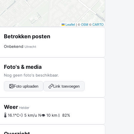
Leaflet
|
©
OSM
©
CARTO
Betrokken posten
Onbekend
Utrecht
Foto's & media
Nog geen foto's beschikbaar.
Foto uploaden
Link toevoegen
Weer
Helder
🌡 16.1°C
💨 5 km/u N
👁 10 km
💧 82%
Overzicht