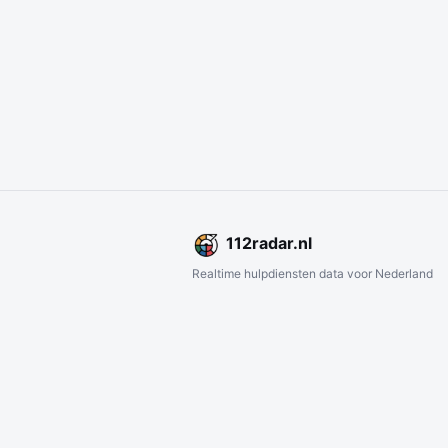
112
radar
.nl
Realtime hulpdiensten data voor Nederland