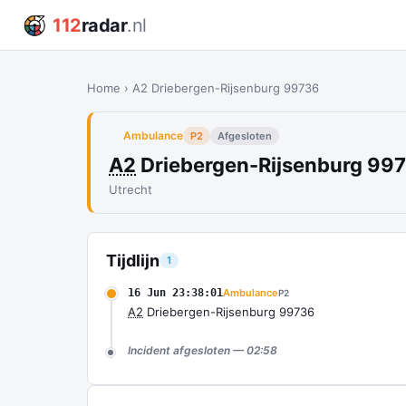
112
radar
.nl
Home
›
A2 Driebergen-Rijsenburg 99736
Ambulance
P2
Afgesloten
A2
Driebergen-Rijsenburg 99
Utrecht
Tijdlijn
1
16 Jun 23:38:01
Ambulance
P2
A2
Driebergen-Rijsenburg 99736
Incident afgesloten — 02:58