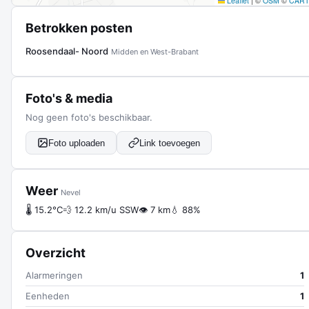
Leaflet
|
©
OSM
©
CAR
Betrokken posten
Roosendaal- Noord
Midden en West-Brabant
Foto's & media
Nog geen foto's beschikbaar.
Foto uploaden
Link toevoegen
Weer
Nevel
🌡 15.2°C
💨 12.2 km/u SSW
👁 7 km
💧 88%
Overzicht
Alarmeringen
1
Eenheden
1