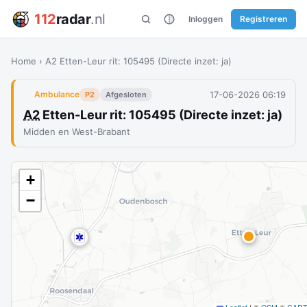
112
radar
.nl
Inloggen
Registreren
Home
›
A2 Etten-Leur rit: 105495 (Directe inzet: ja)
17-06-2026 06:19
Ambulance
P2
Afgesloten
A2
Etten-Leur rit: 105495 (Directe inzet: ja)
Midden en West-Brabant
+
−