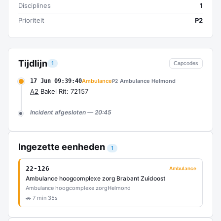
Disciplines
1
Prioriteit
P2
Tijdlijn
1
Capcodes
17 Jun 09:39:40
Ambulance
Ambulance Helmond
P2
A2
Bakel Rit: 72157
Incident afgesloten — 20:45
Ingezette eenheden
1
22-126
Ambulance
Ambulance hoogcomplexe zorg Brabant Zuidoost
Ambulance hoogcomplexe zorg
Helmond
🚗 7 min 35s