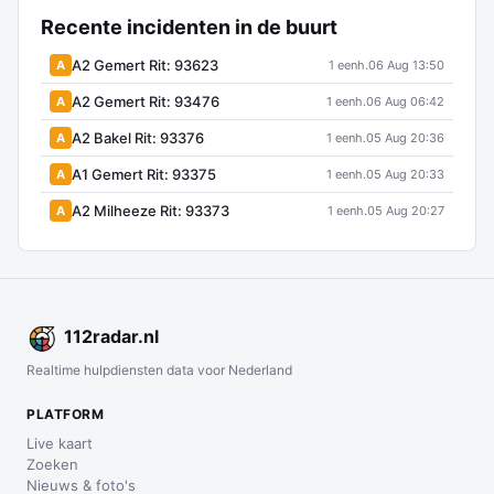
Recente incidenten in de buurt
A2 Gemert Rit: 93623
A
1 eenh.
06 Aug 13:50
A2 Gemert Rit: 93476
A
1 eenh.
06 Aug 06:42
A2 Bakel Rit: 93376
A
1 eenh.
05 Aug 20:36
A1 Gemert Rit: 93375
A
1 eenh.
05 Aug 20:33
A2 Milheeze Rit: 93373
A
1 eenh.
05 Aug 20:27
112
radar
.nl
Realtime hulpdiensten data voor Nederland
PLATFORM
Live kaart
Zoeken
Nieuws & foto's