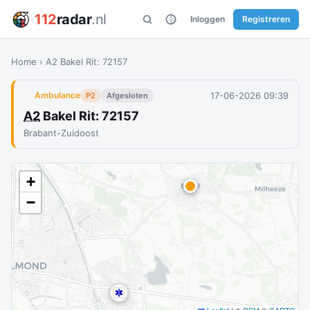
112
radar
.nl
Inloggen
Registreren
Home
›
A2 Bakel Rit: 72157
17-06-2026 09:39
Ambulance
P2
Afgesloten
A2
Bakel Rit: 72157
Brabant-Zuidoost
+
−