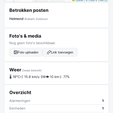
Leaflet
|
©
OSM
©
CARTO
Betrokken posten
Helmond
Brabant-Zuidoost
Foto's & media
Nog geen foto's beschikbaar.
Foto uploaden
Link toevoegen
Weer
Zwaar bewolkt
🌡 18°C
💨 15.8 km/u SW
👁 10 km
💧 77%
Overzicht
Alarmeringen
1
Eenheden
1