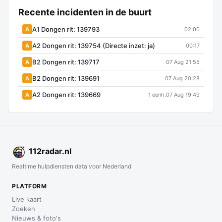
Recente incidenten in de buurt
A1 Dongen rit: 139793
A
02:00
A2 Dongen rit: 139754 (Directe inzet: ja)
A
00:17
B2 Dongen rit: 139717
A
07 Aug 21:55
B2 Dongen rit: 139691
A
07 Aug 20:28
A2 Dongen rit: 139669
A
1 eenh.
07 Aug 19:49
112
radar
.nl
Realtime hulpdiensten data voor Nederland
PLATFORM
Live kaart
Zoeken
Nieuws & foto's