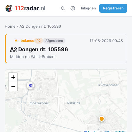
112
radar
.nl
Inloggen
Registreren
Home
›
A2 Dongen rit: 105596
17-06-2026 09:45
Ambulance
P2
Afgesloten
A2
Dongen rit: 105596
Midden en West-Brabant
+
−