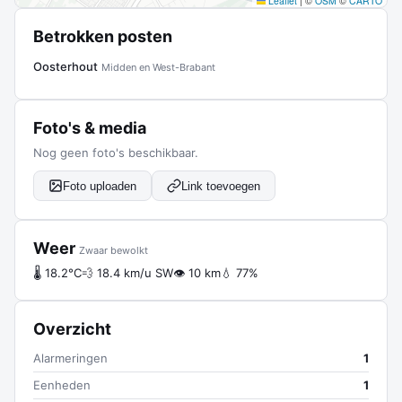
Leaflet
|
©
OSM
©
CARTO
Betrokken posten
Oosterhout
Midden en West-Brabant
Foto's & media
Nog geen foto's beschikbaar.
Foto uploaden
Link toevoegen
Weer
Zwaar bewolkt
🌡 18.2°C
💨 18.4 km/u SW
👁 10 km
💧 77%
Overzicht
Alarmeringen
1
Eenheden
1