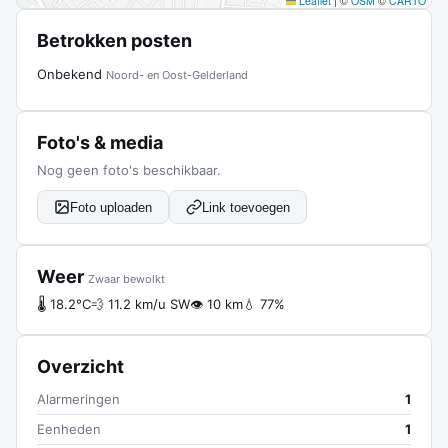
Leaflet
|
©
OSM
©
CARTO
Betrokken posten
Onbekend
Noord- en Oost-Gelderland
Foto's & media
Nog geen foto's beschikbaar.
Foto uploaden
Link toevoegen
Weer
Zwaar bewolkt
🌡 18.2°C
💨 11.2 km/u SW
👁 10 km
💧 77%
Overzicht
Alarmeringen
1
Eenheden
1