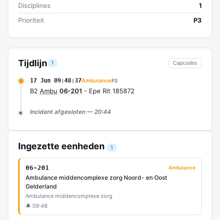
Disciplines
1
Prioriteit
P3
Tijdlijn
1
Capcodes
17 Jun 09:48:37
Ambulance
P3
B2
Ambu
06-201
- Epe Rit 185872
Incident afgesloten — 20:44
Ingezette eenheden
1
06-201
Ambulance
Ambulance middencomplexe zorg Noord- en Oost
Gelderland
Ambulance middencomplexe zorg
🔔 09:48