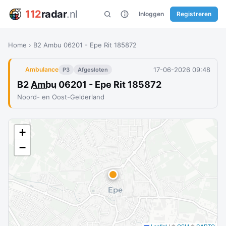
112
radar
.nl
Inloggen
Registreren
Home
›
B2 Ambu 06201 - Epe Rit 185872
17-06-2026 09:48
Ambulance
P3
Afgesloten
B2
Ambu
06201 - Epe Rit 185872
Noord- en Oost-Gelderland
+
−