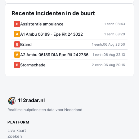
Recente incidenten in de buurt
Assistentie ambulance
B
1 eenh.
08:43
A1 Ambu 06189 - Epe Rit 243022
A
1 eenh.
08:29
Brand
B
1 eenh.
06 Aug 23:50
A2 Ambu 06189 DIA Epe Rit 242786
A
1 eenh.
06 Aug 22:13
Stormschade
B
2 eenh.
06 Aug 20:16
112
radar
.nl
Realtime hulpdiensten data voor Nederland
PLATFORM
Live kaart
Zoeken