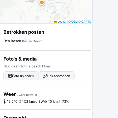
Leaflet
|
©
OSM
©
CARTO
Betrokken posten
Den Bosch
Brabant-Noord
Foto's & media
Nog geen foto's beschikbaar.
Foto uploaden
Link toevoegen
Weer
Zwaar bewolkt
🌡 19.2°C
💨 17.3 km/u SW
👁 10 km
💧 73%
Overzicht