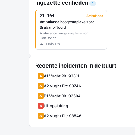
Ingezette eenheden
1
21-104
Ambulance
Ambulance hoogcomplexe zorg
Brabant-Noord
Ambulance hoogcomplexe zorg
Den Bosch
🚗 11 min 13s
Recente incidenten in de buurt
A1 Vught Rit: 93811
A
A2 Vught Rit: 93746
A
B1 Vught Rit: 93694
A
Liftopsluiting
B
A2 Vught Rit: 93546
A