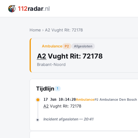
112
radar
.nl
Home
›
A2 Vught Rit: 72178
Ambulance
P2
Afgesloten
A2
Vught Rit: 72178
Brabant-Noord
Tijdlijn
1
17 Jun 10:14:20
Ambulance
Ambulance Den Bosch
P2
A2
Vught Rit: 72178
Incident afgesloten — 20:41