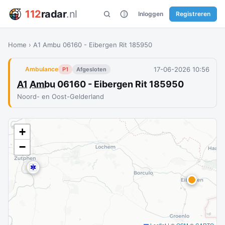
112
radar
.nl
Inloggen
Registreren
Home
›
A1 Ambu 06160 - Eibergen Rit 185950
17-06-2026 10:56
Ambulance
P1
Afgesloten
A1
Ambu
06160 - Eibergen Rit 185950
Noord- en Oost-Gelderland
+
−