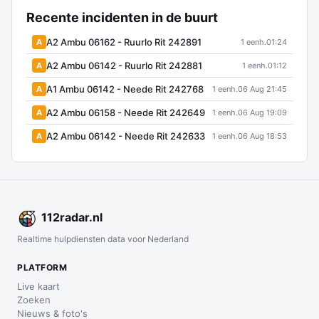
Recente incidenten in de buurt
A2 Ambu 06162 - Ruurlo Rit 242891
A
1 eenh.
01:24
A2 Ambu 06142 - Ruurlo Rit 242881
A
1 eenh.
01:12
A1 Ambu 06142 - Neede Rit 242768
A
1 eenh.
06 Aug 21:45
A2 Ambu 06158 - Neede Rit 242649
A
1 eenh.
06 Aug 19:09
A2 Ambu 06142 - Neede Rit 242633
A
1 eenh.
06 Aug 18:53
112
radar
.nl
Realtime hulpdiensten data voor Nederland
PLATFORM
Live kaart
Zoeken
Nieuws & foto's