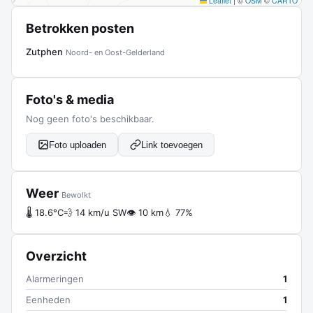
Leaflet
|
©
OSM
©
CARTO
Betrokken posten
Zutphen
Noord- en Oost-Gelderland
Foto's & media
Nog geen foto's beschikbaar.
Foto uploaden
Link toevoegen
Weer
Bewolkt
🌡 18.6°C
💨 14 km/u SW
👁 10 km
💧 77%
Overzicht
Alarmeringen
1
Eenheden
1