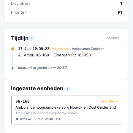
Disciplines
1
Prioriteit
P1
Tijdlijn
1
Capcodes
17 Jun 10:56:22
Ambulance
Ambulance Zutphen
P1
A1
Ambu
06-160
- Eibergen Rit 185950
Incident afgesloten — 20:37
Ingezette eenheden
1
06-160
Ambulance
Ambulance hoogcomplexe zorg Noord- en Oost Gelderland
Ambulance hoogcomplexe zorg
Zutphen
🔔 10:56
🚗 39 min 59s
🏁 11:37