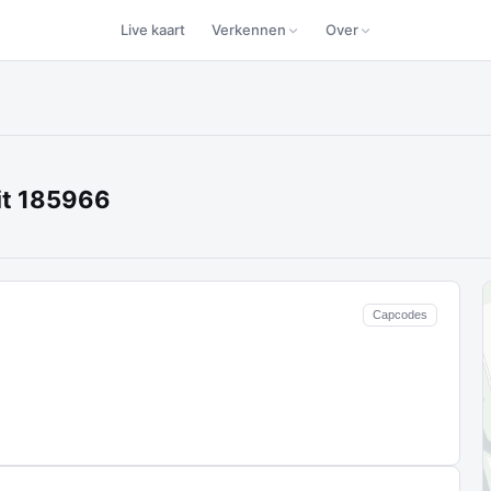
Live kaart
Verkennen
Over
it 185966
Capcodes