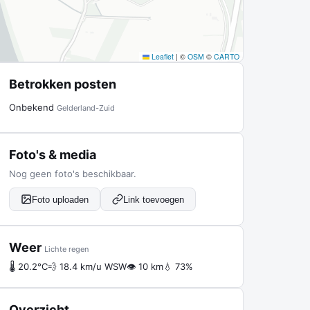
Leaflet
|
©
OSM
©
CARTO
Betrokken posten
Onbekend
Gelderland-Zuid
Foto's & media
Nog geen foto's beschikbaar.
Foto uploaden
Link toevoegen
Weer
Lichte regen
🌡 20.2°C
💨 18.4 km/u WSW
👁 10 km
💧 73%
Overzicht