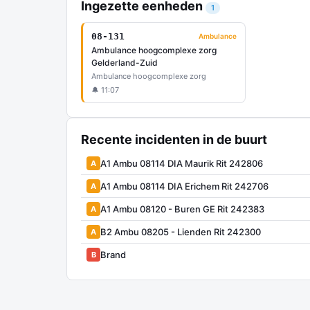
Ingezette eenheden
1
08-131
Ambulance
Ambulance hoogcomplexe zorg
Gelderland-Zuid
Ambulance hoogcomplexe zorg
🔔 11:07
Recente incidenten in de buurt
A1 Ambu 08114 DIA Maurik Rit 242806
A
A1 Ambu 08114 DIA Erichem Rit 242706
A
A1 Ambu 08120 - Buren GE Rit 242383
A
B2 Ambu 08205 - Lienden Rit 242300
A
Brand
B