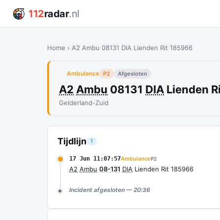
112
radar
.nl
Home
›
A2 Ambu 08131 DIA Lienden Rit 185966
Ambulance
P2
Afgesloten
A2
Ambu
08131
DIA
Lienden R
Gelderland-Zuid
Tijdlijn
1
17 Jun 11:07:57
Ambulance
P2
A2
Ambu
08-131
DIA
Lienden Rit 185966
Incident afgesloten — 20:36