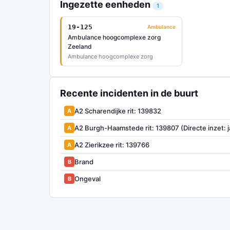
Ingezette eenheden
1
19-125
Ambulance
Ambulance hoogcomplexe zorg
Zeeland
Ambulance hoogcomplexe zorg
Recente incidenten in de buurt
A2 Scharendijke rit: 139832
A
A2 Burgh-Haamstede rit: 139807 (Directe inzet: j
A
A2 Zierikzee rit: 139766
A
Brand
B
Ongeval
B