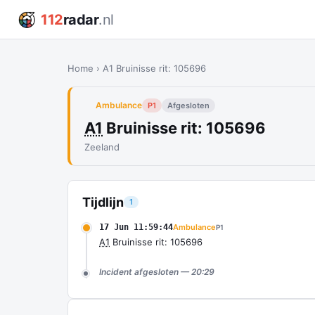
112
radar
.nl
Home
›
A1 Bruinisse rit: 105696
Ambulance
P1
Afgesloten
A1
Bruinisse rit: 105696
Zeeland
Tijdlijn
1
17 Jun 11:59:44
Ambulance
P1
A1
Bruinisse rit: 105696
Incident afgesloten — 20:29