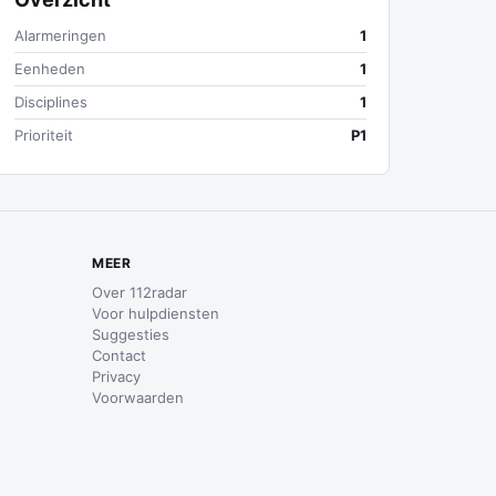
Alarmeringen
1
Eenheden
1
Disciplines
1
Prioriteit
P1
MEER
Over 112radar
Voor hulpdiensten
Suggesties
Contact
Privacy
Voorwaarden