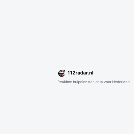
112
radar
.nl
Realtime hulpdiensten data voor Nederland