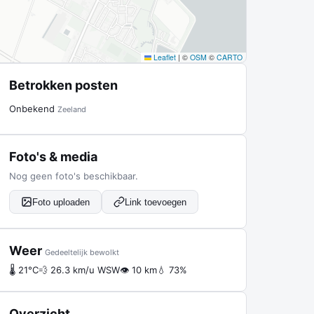
Leaflet
|
©
OSM
©
CARTO
Betrokken posten
Onbekend
Zeeland
Foto's & media
Nog geen foto's beschikbaar.
Foto uploaden
Link toevoegen
Weer
Gedeeltelijk bewolkt
🌡 21°C
💨 26.3 km/u WSW
👁 10 km
💧 73%
Overzicht