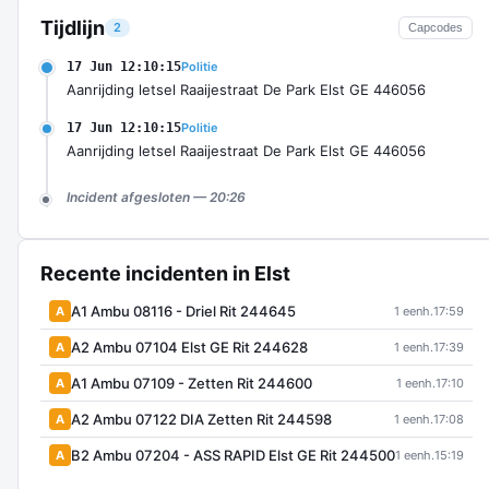
Tijdlijn
2
Capcodes
17 Jun 12:10:15
Politie
Aanrijding letsel Raaijestraat De Park Elst GE 446056
17 Jun 12:10:15
Politie
Aanrijding letsel Raaijestraat De Park Elst GE 446056
Incident afgesloten — 20:26
Recente incidenten in Elst
A1 Ambu 08116 - Driel Rit 244645
A
1 eenh.
17:59
A2 Ambu 07104 Elst GE Rit 244628
A
1 eenh.
17:39
A1 Ambu 07109 - Zetten Rit 244600
A
1 eenh.
17:10
A2 Ambu 07122 DIA Zetten Rit 244598
A
1 eenh.
17:08
B2 Ambu 07204 - ASS RAPID Elst GE Rit 244500
A
1 eenh.
15:19