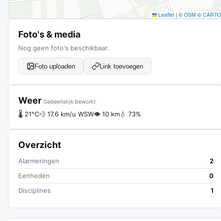
Leaflet
|
©
OSM
©
CARTO
Foto's & media
Nog geen foto's beschikbaar.
Foto uploaden
Link toevoegen
Weer
Gedeeltelijk bewolkt
🌡 21°C
💨 17.6 km/u WSW
👁 10 km
💧 73%
Overzicht
Alarmeringen
2
Eenheden
0
Disciplines
1