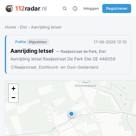
112
radar
.nl
Inloggen
Registreren
Home
›
Elst
›
Aanrijding letsel
17-06-2026 12:10
Politie
Afgesloten
Aanrijding letsel
— Raaijestraat de Park, Elst
Aanrijding letsel Raaijestraat De Park Elst GE 446056
Raaijestraat, Elst
Noord- en Oost-Gelderland
+
−