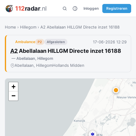
112
radar
.nl
Inloggen
Registreren
Home
›
Hillegom
›
A2 Abellalaan HILLGM Directe inzet 16188
17-06-2026 12:29
Ambulance
P2
Afgesloten
A2
Abellalaan HILLGM Directe inzet 16188
— Abellalaan, Hillegom
Abellalaan, Hillegom
Hollands Midden
+
−