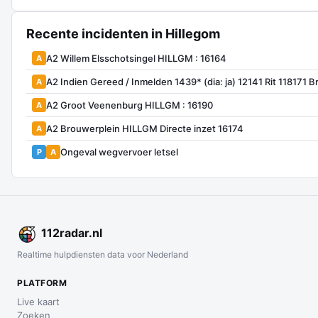
Recente incidenten in Hillegom
A2 Willem Elsschotsingel HILLGM : 16164
A
A2 Indien Gereed / Inmelden 1439* (dia: ja) 12141 Rit 118171 
A
A2 Groot Veenenburg HILLGM : 16190
A
A2 Brouwerplein HILLGM Directe inzet 16174
A
Ongeval wegvervoer letsel
P
A
112
radar
.nl
Realtime hulpdiensten data voor Nederland
PLATFORM
Live kaart
Zoeken