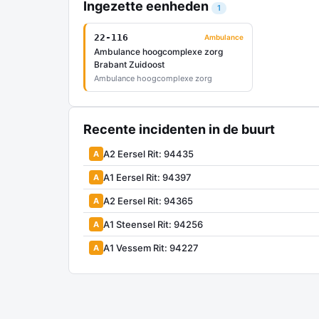
Ingezette eenheden
1
22-116
Ambulance
Ambulance hoogcomplexe zorg
Brabant Zuidoost
Ambulance hoogcomplexe zorg
Recente incidenten in de buurt
A2 Eersel Rit: 94435
A
A1 Eersel Rit: 94397
A
A2 Eersel Rit: 94365
A
A1 Steensel Rit: 94256
A
A1 Vessem Rit: 94227
A