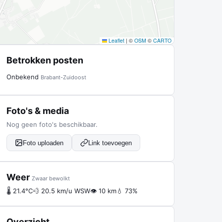
Leaflet
|
©
OSM
©
CARTO
Betrokken posten
Onbekend
Brabant-Zuidoost
Foto's & media
Nog geen foto's beschikbaar.
Foto uploaden
Link toevoegen
Weer
Zwaar bewolkt
🌡 21.4°C
💨 20.5 km/u WSW
👁 10 km
💧 73%
Overzicht