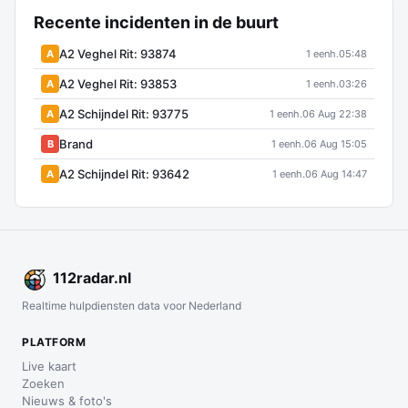
Recente incidenten in de buurt
A2 Veghel Rit: 93874
A
1 eenh.
05:48
A2 Veghel Rit: 93853
A
1 eenh.
03:26
A2 Schijndel Rit: 93775
A
1 eenh.
06 Aug 22:38
Brand
B
1 eenh.
06 Aug 15:05
A2 Schijndel Rit: 93642
A
1 eenh.
06 Aug 14:47
112
radar
.nl
Realtime hulpdiensten data voor Nederland
PLATFORM
Live kaart
Zoeken
Nieuws & foto's