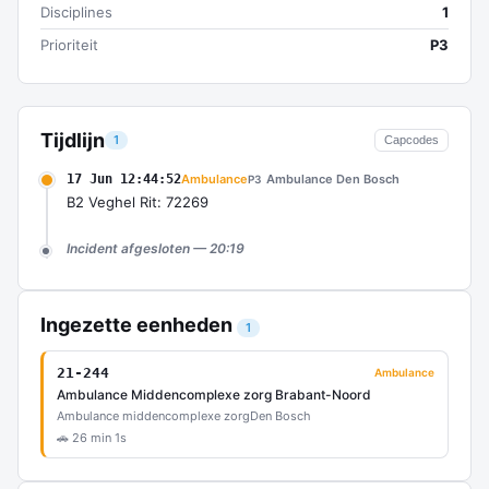
Disciplines
1
Prioriteit
P3
Tijdlijn
1
Capcodes
17 Jun 12:44:52
Ambulance
Ambulance Den Bosch
P3
B2 Veghel Rit: 72269
Incident afgesloten — 20:19
Ingezette eenheden
1
21-244
Ambulance
Ambulance Middencomplexe zorg Brabant-Noord
Ambulance middencomplexe zorg
Den Bosch
🚗 26 min 1s