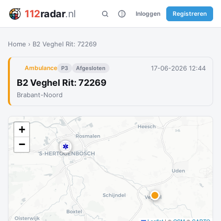
112
radar
.nl
Inloggen
Registreren
Home
›
B2 Veghel Rit: 72269
17-06-2026 12:44
Ambulance
P3
Afgesloten
B2 Veghel Rit: 72269
Brabant-Noord
+
−