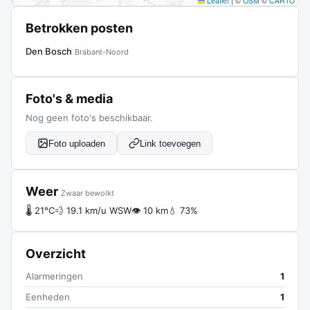
Leaflet
|
©
OSM
©
CARTO
Betrokken posten
Den Bosch
Brabant-Noord
Foto's & media
Nog geen foto's beschikbaar.
Foto uploaden
Link toevoegen
Weer
Zwaar bewolkt
🌡 21°C
💨 19.1 km/u WSW
👁 10 km
💧 73%
Overzicht
Alarmeringen
1
Eenheden
1