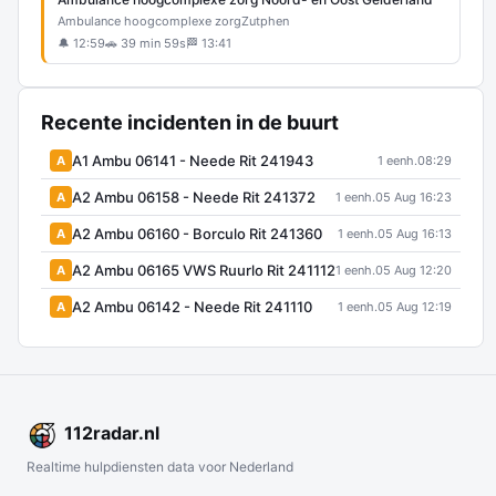
Ambulance hoogcomplexe zorg
Zutphen
🔔 12:59
🚗 39 min 59s
🏁 13:41
Recente incidenten in de buurt
A1 Ambu 06141 - Neede Rit 241943
A
1 eenh.
08:29
A2 Ambu 06158 - Neede Rit 241372
A
1 eenh.
05 Aug 16:23
A2 Ambu 06160 - Borculo Rit 241360
A
1 eenh.
05 Aug 16:13
A2 Ambu 06165 VWS Ruurlo Rit 241112
A
1 eenh.
05 Aug 12:20
A2 Ambu 06142 - Neede Rit 241110
A
1 eenh.
05 Aug 12:19
112
radar
.nl
Realtime hulpdiensten data voor Nederland