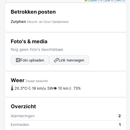
Leaflet
|
©
OSM
©
CARTO
Betrokken posten
Zutphen
Noord- en Oost-Gelderland
Foto's & media
Nog geen foto's beschikbaar.
Foto uploaden
Link toevoegen
Weer
Zwaar bewolkt
🌡 20.3°C
💨 18 km/u SW
👁 10 km
💧 73%
Overzicht
Alarmeringen
2
Eenheden
1