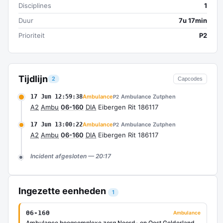
Disciplines
1
Duur
7u 17min
Prioriteit
P2
Tijdlijn
2
Capcodes
17 Jun 12:59:38
Ambulance
Ambulance Zutphen
P2
A2
Ambu
06-160
DIA
Eibergen Rit 186117
17 Jun 13:00:22
Ambulance
Ambulance Zutphen
P2
A2
Ambu
06-160
DIA
Eibergen Rit 186117
Incident afgesloten — 20:17
Ingezette eenheden
1
06-160
Ambulance
Ambulance hoogcomplexe zorg Noord- en Oost Gelderland