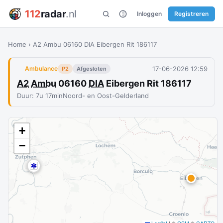
112
radar
.nl
Inloggen
Registreren
Home
›
A2 Ambu 06160 DIA Eibergen Rit 186117
17-06-2026 12:59
Ambulance
P2
Afgesloten
A2
Ambu
06160
DIA
Eibergen Rit 186117
Duur: 7u 17min
Noord- en Oost-Gelderland
+
−