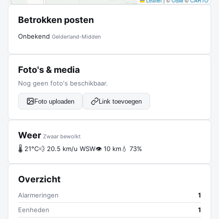
Leaflet
|
©
OSM
©
CARTO
Betrokken posten
Onbekend
Gelderland-Midden
Foto's & media
Nog geen foto's beschikbaar.
Foto uploaden
Link toevoegen
Weer
Zwaar bewolkt
🌡 21°C
💨 20.5 km/u WSW
👁 10 km
💧 73%
Overzicht
Alarmeringen
1
Eenheden
1