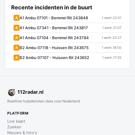
Recente incidenten in de buurt
A1 Ambu 07101 - Bemmel Rit 243848
A
1 eenh.
22:01
A1 Ambu 07341 - Bemmel Rit 243817
A
1 eenh.
21:07
A1 Ambu 07104 - Bemmel Rit 243784
A
1 eenh.
20:27
B2 Ambu 07118 - Huissen Rit 243675
A
1 eenh.
18:00
B2 Ambu 07107 - Huissen Rit 243652
A
1 eenh.
17:35
112
radar
.nl
Realtime hulpdiensten data voor Nederland
PLATFORM
Live kaart
Zoeken
Nieuws & foto's