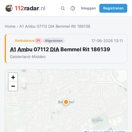
112
radar
.nl
Inloggen
Registreren
Home
›
A1 Ambu 07112 DIA Bemmel Rit 186139
17-06-2026 13:11
Ambulance
P1
Afgesloten
A1
Ambu
07112
DIA
Bemmel Rit 186139
Gelderland-Midden
+
−