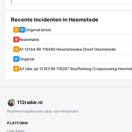
Recente incidenten in Heemstede
Ongeval letsel
A
P
Reanimatie
B
A1 12144 Rit 116460 Heemsteedse Dreef Heemstede
A
Ongeval
P
A2 (dia: ja) 12163 Rit 116267 Snuffelmug Cruquiusweg Heems
A
112
radar
.nl
Realtime hulpdiensten data voor Nederland
PLATFORM
Live kaart