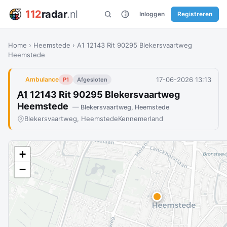
112
radar
.nl
Inloggen
Registreren
Home
›
Heemstede
›
A1 12143 Rit 90295 Blekersvaartweg
Heemstede
17-06-2026 13:13
Ambulance
P1
Afgesloten
A1
12143 Rit 90295 Blekersvaartweg
Heemstede
— Blekersvaartweg, Heemstede
Blekersvaartweg, Heemstede
Kennemerland
+
−