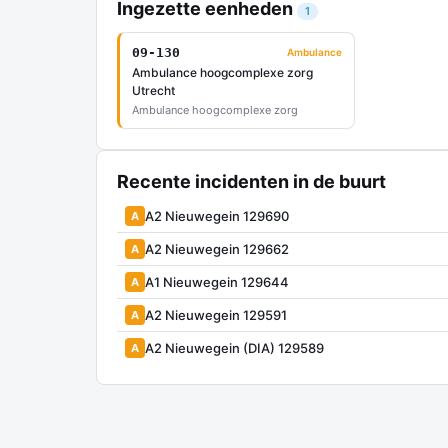
Ingezette eenheden
1
09-130
Ambulance
Ambulance hoogcomplexe zorg
Utrecht
Ambulance hoogcomplexe zorg
Recente incidenten in de buurt
A2 Nieuwegein 129690
A
A2 Nieuwegein 129662
A
A1 Nieuwegein 129644
A
A2 Nieuwegein 129591
A
A2 Nieuwegein (DIA) 129589
A