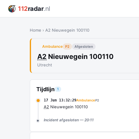
112
radar
.nl
Home
›
A2 Nieuwegein 100110
Ambulance
P2
Afgesloten
A2
Nieuwegein 100110
Utrecht
Tijdlijn
1
17 Jun 13:32:29
Ambulance
P2
A2
Nieuwegein 100110
Incident afgesloten — 20:11