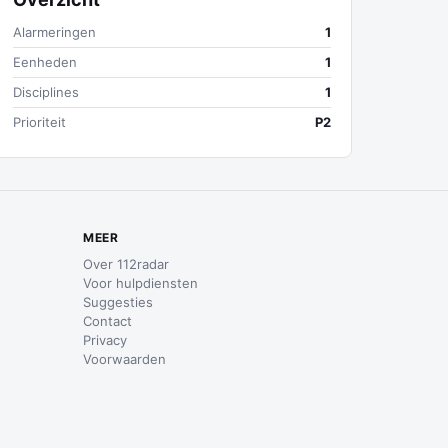
Alarmeringen
1
Eenheden
1
Disciplines
1
Prioriteit
P2
MEER
Over 112radar
Voor hulpdiensten
Suggesties
Contact
Privacy
Voorwaarden