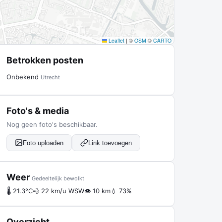
Leaflet
|
©
OSM
©
CARTO
Betrokken posten
Onbekend
Utrecht
Foto's & media
Nog geen foto's beschikbaar.
Foto uploaden
Link toevoegen
Weer
Gedeeltelijk bewolkt
🌡 21.3°C
💨 22 km/u WSW
👁 10 km
💧 73%
Overzicht