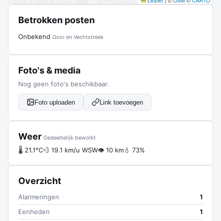
Leaflet
|
©
OSM
©
CARTO
Betrokken posten
Onbekend
Gooi en Vechtstreek
Foto's & media
Nog geen foto's beschikbaar.
Foto uploaden
Link toevoegen
Weer
Gedeeltelijk bewolkt
🌡 21.1°C
💨 19.1 km/u WSW
👁 10 km
💧 73%
Overzicht
Alarmeringen
1
Eenheden
1