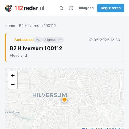
112
radar
.nl
Inloggen
Registreren
Home
›
B2 Hilversum 100112
17-06-2026 13:33
Ambulance
P3
Afgesloten
B2 Hilversum 100112
Flevoland
+
−