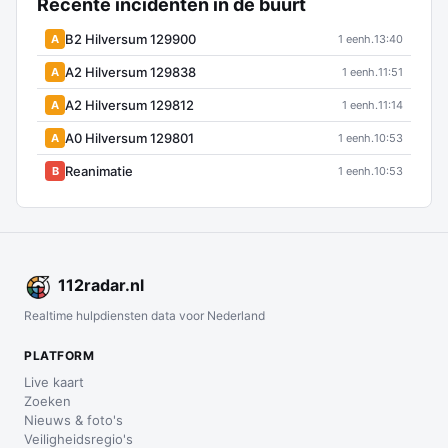
Recente incidenten in de buurt
B2 Hilversum 129900
A
1 eenh.
13:40
A2 Hilversum 129838
A
1 eenh.
11:51
A2 Hilversum 129812
A
1 eenh.
11:14
A0 Hilversum 129801
A
1 eenh.
10:53
Reanimatie
B
1 eenh.
10:53
112
radar
.nl
Realtime hulpdiensten data voor Nederland
PLATFORM
Live kaart
Zoeken
Nieuws & foto's
Veiligheidsregio's