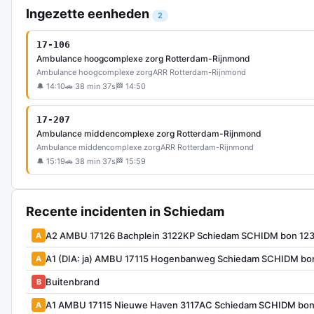
Ingezette eenheden
2
17-106
Ambulance hoogcomplexe zorg Rotterdam-Rijnmond
Ambulance hoogcomplexe zorg
ARR Rotterdam-Rijnmond
🔔 14:10
🚗 38 min 37s
🏁 14:50
17-207
Ambulance middencomplexe zorg Rotterdam-Rijnmond
Ambulance middencomplexe zorg
ARR Rotterdam-Rijnmond
🔔 15:19
🚗 38 min 37s
🏁 15:59
Recente incidenten in Schiedam
A2 AMBU 17126 Bachplein 3122KP Schiedam SCHIDM bon 12
A
A1 (DIA: ja) AMBU 17115 Hogenbanweg Schiedam SCHIDM bo
A
Buitenbrand
B
A1 AMBU 17115 Nieuwe Haven 3117AC Schiedam SCHIDM bon
A