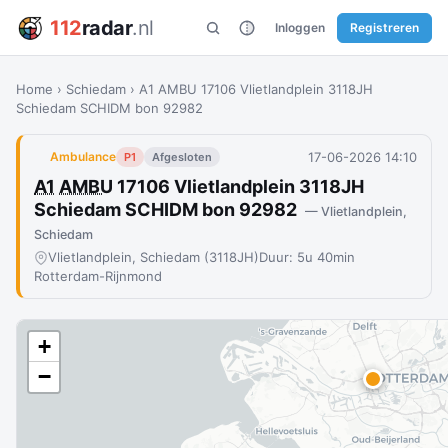
112
radar
.nl
Inloggen
Registreren
Home
›
Schiedam
›
A1 AMBU 17106 Vlietlandplein 3118JH
Schiedam SCHIDM bon 92982
17-06-2026 14:10
Ambulance
P1
Afgesloten
A1
AMBU
17106 Vlietlandplein 3118JH
Schiedam SCHIDM bon 92982
— Vlietlandplein,
Schiedam
Vlietlandplein, Schiedam (3118JH)
Duur: 5u 40min
Rotterdam-Rijnmond
+
−