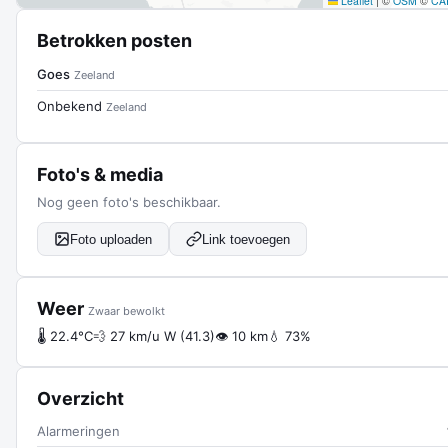
Leaflet
|
©
OSM
©
CA
Betrokken posten
Goes
Zeeland
Onbekend
Zeeland
Foto's & media
Nog geen foto's beschikbaar.
Foto uploaden
Link toevoegen
Weer
Zwaar bewolkt
🌡 22.4°C
💨 27 km/u W (41.3)
👁 10 km
💧 73%
Overzicht
Alarmeringen