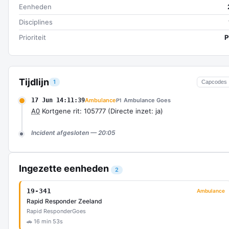
Eenheden
Disciplines
Prioriteit
P
Tijdlijn
1
Capcodes
17 Jun 14:11:39
Ambulance
Ambulance Goes
P1
A0
Kortgene rit: 105777 (Directe inzet: ja)
Incident afgesloten — 20:05
Ingezette eenheden
2
19-341
Ambulance
Rapid Responder Zeeland
Rapid Responder
Goes
🚗 16 min 53s