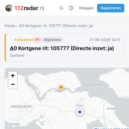
112
radar
.nl
Inloggen
Registreren
Home
›
A0 Kortgene rit: 105777 (Directe inzet: ja)
17-06-2026 14:11
Ambulance
P1
Afgesloten
A0
Kortgene rit: 105777 (Directe inzet: ja)
Zeeland
+
−