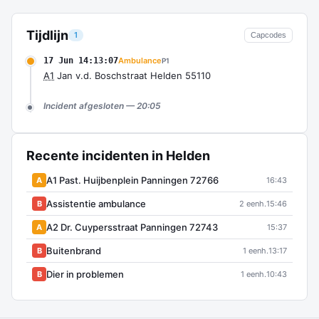
Tijdlijn
1
Capcodes
17 Jun 14:13:07
Ambulance
P1
A1
Jan v.d. Boschstraat Helden 55110
Incident afgesloten — 20:05
Recente incidenten in Helden
A1 Past. Huijbenplein Panningen 72766
A
16:43
Assistentie ambulance
B
2 eenh.
15:46
A2 Dr. Cuypersstraat Panningen 72743
A
15:37
Buitenbrand
B
1 eenh.
13:17
Dier in problemen
B
1 eenh.
10:43