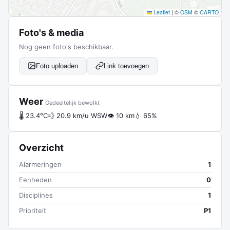
Leaflet
|
©
OSM
©
CARTO
Foto's & media
Nog geen foto's beschikbaar.
Foto uploaden
Link toevoegen
Weer
Gedeeltelijk bewolkt
🌡 23.4°C
💨 20.9 km/u WSW
👁 10 km
💧 65%
Overzicht
Alarmeringen
1
Eenheden
0
Disciplines
1
Prioriteit
P1