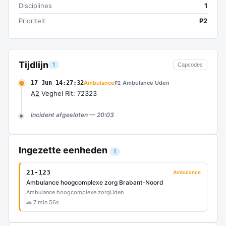
Disciplines
1
Prioriteit
P2
Tijdlijn
1
Capcodes
17 Jun 14:27:32
Ambulance
Ambulance Uden
P2
A2
Veghel Rit: 72323
Incident afgesloten — 20:03
Ingezette eenheden
1
21-123
Ambulance
Ambulance hoogcomplexe zorg Brabant-Noord
Ambulance hoogcomplexe zorg
Uden
🚗 7 min 56s