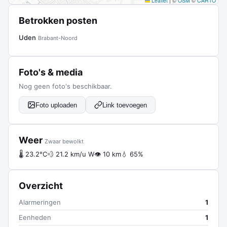
Leaflet
|
©
OSM
©
CARTO
Betrokken posten
Uden
Brabant-Noord
Foto's & media
Nog geen foto's beschikbaar.
Foto uploaden
Link toevoegen
Weer
Zwaar bewolkt
🌡 23.2°C
💨 21.2 km/u W
👁 10 km
💧 65%
Overzicht
Alarmeringen
1
Eenheden
1