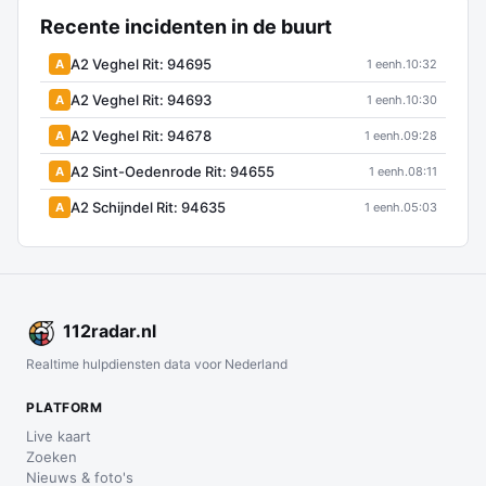
Recente incidenten in de buurt
A2 Veghel Rit: 94695
A
1 eenh.
10:32
A2 Veghel Rit: 94693
A
1 eenh.
10:30
A2 Veghel Rit: 94678
A
1 eenh.
09:28
A2 Sint-Oedenrode Rit: 94655
A
1 eenh.
08:11
A2 Schijndel Rit: 94635
A
1 eenh.
05:03
112
radar
.nl
Realtime hulpdiensten data voor Nederland
PLATFORM
Live kaart
Zoeken
Nieuws & foto's