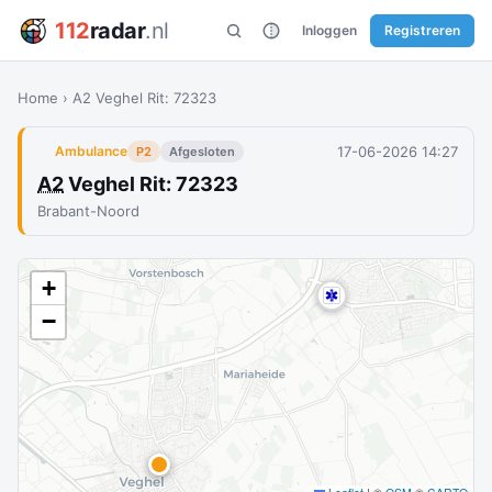
112
radar
.nl
Inloggen
Registreren
Home
›
A2 Veghel Rit: 72323
17-06-2026 14:27
Ambulance
P2
Afgesloten
A2
Veghel Rit: 72323
Brabant-Noord
+
−