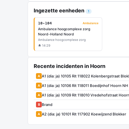
Ingezette eenheden
1
10-104
Ambulance
Ambulance hoogcomplexe zorg
Noord-Holland Noord
Ambulance hoogcomplexe zorg
🔔 14:29
Recente incidenten in Hoorn
A1 (dia: ja) 10105 Rit 118022 Kolenbergstraat Blok
A
A1 (dia: ja) 10106 Rit 118011 Boedijnhof Hoorn NH
A
A1 (dia: ja) 10109 Rit 118010 Vredehofstraat Hoo
A
Brand
B
A2 (dia: ja) 10101 Rit 117902 Koewijzend Blokker
A