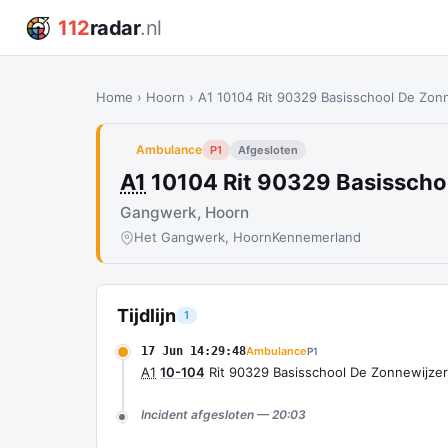
112
radar
.nl
Home
›
Hoorn
›
A1 10104 Rit 90329 Basisschool De Zo
Ambulance
P1
Afgesloten
A1
10104 Rit 90329 Basisscho
Gangwerk, Hoorn
Het Gangwerk, Hoorn
Kennemerland
Tijdlijn
1
17 Jun 14:29:48
Ambulance
P1
A1
10-104
Rit 90329 Basisschool De Zonnewijz
Incident afgesloten — 20:03