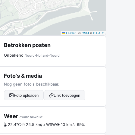
Leaflet
|
©
OSM
©
CARTO
Betrokken posten
Onbekend
Noord-Holland-Noord
Foto's & media
Nog geen foto's beschikbaar.
Foto uploaden
Link toevoegen
Weer
Zwaar bewolkt
🌡 22.4°C
💨 24.5 km/u WSW
👁 10 km
💧 69%