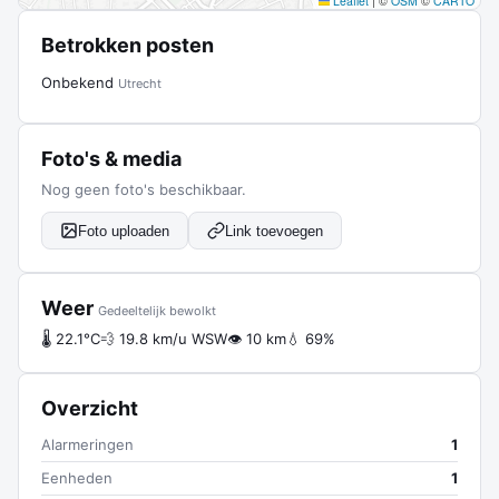
Leaflet
|
©
OSM
©
CARTO
Betrokken posten
Onbekend
Utrecht
Foto's & media
Nog geen foto's beschikbaar.
Foto uploaden
Link toevoegen
Weer
Gedeeltelijk bewolkt
🌡 22.1°C
💨 19.8 km/u WSW
👁 10 km
💧 69%
Overzicht
Alarmeringen
1
Eenheden
1