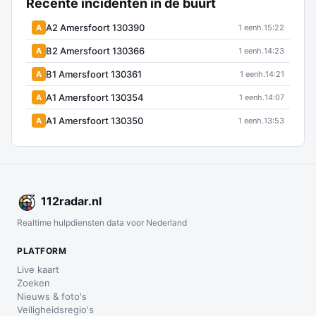
Recente incidenten in de buurt
A2 Amersfoort 130390
A
1 eenh.
15:22
B2 Amersfoort 130366
A
1 eenh.
14:23
B1 Amersfoort 130361
A
1 eenh.
14:21
A1 Amersfoort 130354
A
1 eenh.
14:07
A1 Amersfoort 130350
A
1 eenh.
13:53
112
radar
.nl
Realtime hulpdiensten data voor Nederland
PLATFORM
Live kaart
Zoeken
Nieuws & foto's
Veiligheidsregio's