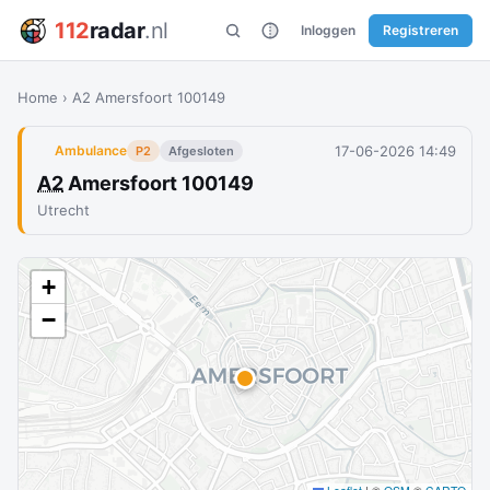
112
radar
.nl
Inloggen
Registreren
Home
›
A2 Amersfoort 100149
17-06-2026 14:49
Ambulance
P2
Afgesloten
A2
Amersfoort 100149
Utrecht
+
−