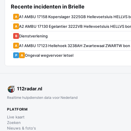
Recente incidenten in Brielle
A1 AMBU 17158 Koperslager 3225GB Hellevoetsluis HELLVS b
A
A2 AMBU 17130 Egelantier 3222VB Hellevoetsluis HELLVS bo
A
Dienstverlening
B
A1 AMBU 17123 Hellehoek 3238AH Zwartewaal ZWARTW bon
A
Ongeval wegvervoer letsel
P
A
112
radar
.nl
Realtime hulpdiensten data voor Nederland
PLATFORM
Live kaart
Zoeken
Nieuws & foto's