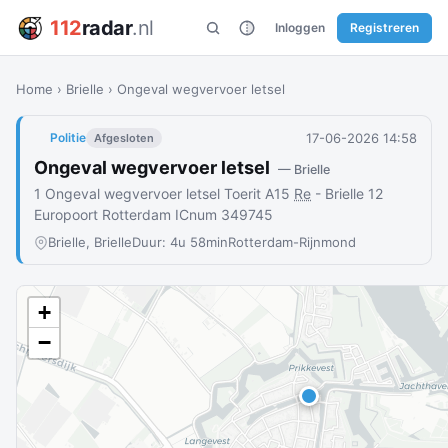
112
radar
.nl
Inloggen
Registreren
Home
›
Brielle
›
Ongeval wegvervoer letsel
17-06-2026 14:58
Politie
Afgesloten
Ongeval wegvervoer letsel
— Brielle
1 Ongeval wegvervoer letsel Toerit A15
Re
- Brielle 12
Europoort Rotterdam ICnum 349745
Brielle, Brielle
Duur: 4u 58min
Rotterdam-Rijnmond
+
−