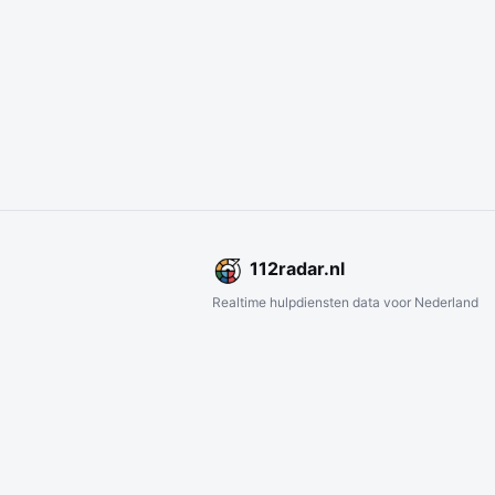
112
radar
.nl
Realtime hulpdiensten data voor Nederland