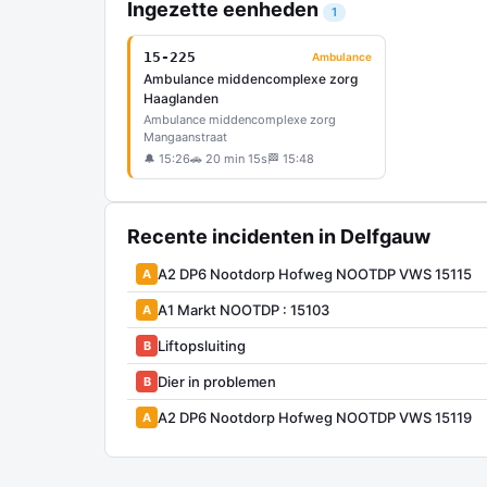
Ingezette eenheden
1
15-225
Ambulance
Ambulance middencomplexe zorg
Haaglanden
Ambulance middencomplexe zorg
Mangaanstraat
🔔 15:26
🚗 20 min 15s
🏁 15:48
Recente incidenten in Delfgauw
A2 DP6 Nootdorp Hofweg NOOTDP VWS 15115
A
A1 Markt NOOTDP : 15103
A
Liftopsluiting
B
Dier in problemen
B
A2 DP6 Nootdorp Hofweg NOOTDP VWS 15119
A