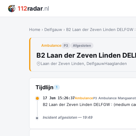
112
radar
.nl
Home
›
Delfgauw
›
B2 Laan der Zeven Linden DELFGW :
Ambulance
P3
Afgesloten
B2 Laan der Zeven Linden DE
Laan der Zeven Linden, Delfgauw
Haaglanden
Tijdlijn
1
17 Jun 15:26:37
Ambulance
Ambulance Mangaanst
P3
B2 Laan der Zeven Linden DELFGW : (medium ca
Incident afgesloten — 19:49