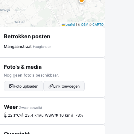
Leaflet
|
©
OSM
©
CARTO
Betrokken posten
Mangaanstraat
Haaglanden
Foto's & media
Nog geen foto's beschikbaar.
Foto uploaden
Link toevoegen
Weer
Zwaar bewolkt
🌡 22.1°C
💨 23.4 km/u WSW
👁 10 km
💧 73%
Overzicht