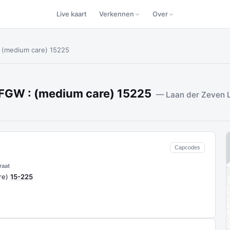
Live kaart
Verkennen
Over
 (medium care) 15225
LFGW : (medium care) 15225
— Laan der Zeven 
Capcodes
raat
re)
15-225