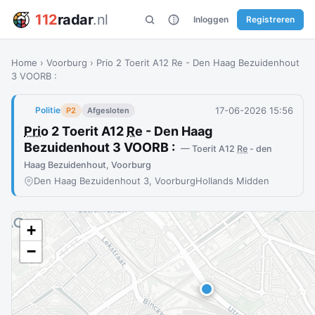
112
radar
.nl
Inloggen
Registreren
Home
›
Voorburg
›
Prio 2 Toerit A12 Re - Den Haag Bezuidenhout
3 VOORB :
17-06-2026 15:56
Politie
P2
Afgesloten
Prio
2 Toerit A12
Re
- Den Haag
Bezuidenhout 3 VOORB :
— Toerit A12
Re
- den
Haag Bezuidenhout, Voorburg
Den Haag Bezuidenhout 3, Voorburg
Hollands Midden
+
−