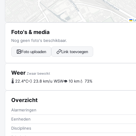
Le
Foto's & media
Nog geen foto's beschikbaar.
Foto uploaden
Link toevoegen
Weer
Zwaar bewolkt
🌡 22.4°C
💨 23.8 km/u WSW
👁 10 km
💧 73%
Overzicht
Alarmeringen
Eenheden
Disciplines