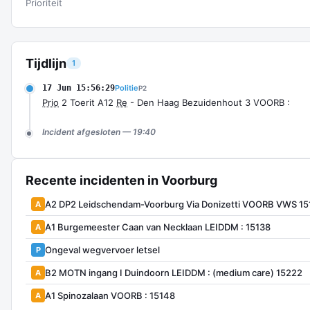
Prioriteit
Tijdlijn
1
17 Jun 15:56:29
Politie
P2
Prio
2 Toerit A12
Re
- Den Haag Bezuidenhout 3 VOORB :
Incident afgesloten — 19:40
Recente incidenten in Voorburg
A2 DP2 Leidschendam-Voorburg Via Donizetti VOORB VWS 1
A
A1 Burgemeester Caan van Necklaan LEIDDM : 15138
A
Ongeval wegvervoer letsel
P
B2 MOTN ingang I Duindoorn LEIDDM : (medium care) 15222
A
A1 Spinozalaan VOORB : 15148
A