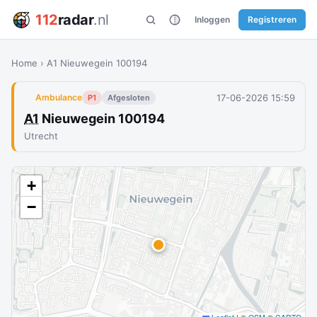
112
radar
.nl
Inloggen
Registreren
Home
›
A1 Nieuwegein 100194
17-06-2026 15:59
Ambulance
P1
Afgesloten
A1
Nieuwegein 100194
Utrecht
+
−