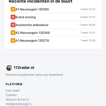
Recente incidenten in de buurt
A1 Nieuwegein 130365
A
1 eenh.
14:23
Brand woning
B
4 eenh.
14:12
Assistentie ambulance
B
2 eenh.
14:09
A2 Nieuwegein 130349
A
1 eenh.
13:51
A1 Nieuwegein 130276
A
1 eenh.
11:09
112
radar
.nl
Realtime hulpdiensten data voor Nederland
PLATFORM
Live kaart
Zoeken
Nieuws & foto's
Veiligheidsregio's