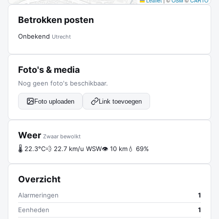
Leaflet
|
©
OSM
©
CARTO
Betrokken posten
Onbekend
Utrecht
Foto's & media
Nog geen foto's beschikbaar.
Foto uploaden
Link toevoegen
Weer
Zwaar bewolkt
🌡 22.3°C
💨 22.7 km/u WSW
👁 10 km
💧 69%
Overzicht
Alarmeringen
1
Eenheden
1