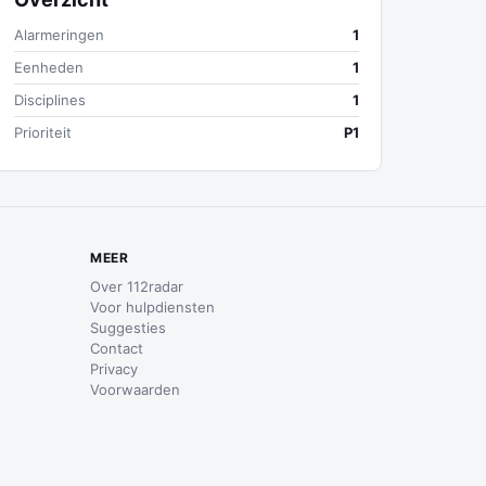
Alarmeringen
1
Eenheden
1
Disciplines
1
Prioriteit
P1
MEER
Over 112radar
Voor hulpdiensten
Suggesties
Contact
Privacy
Voorwaarden