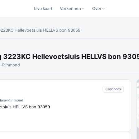
Live kaart
Verkennen
Over
3223KC Hellevoetsluis HELLVS bon 93059
g 3223KC Hellevoetsluis HELLVS bon 93
-Rijnmond
Capcodes
dam-Rijnmond
etsluis HELLVS bon 93059