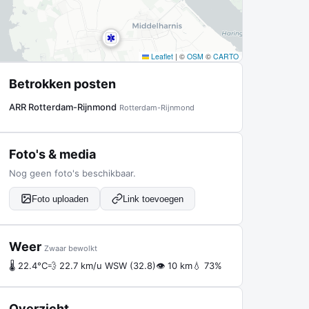
Leaflet
|
©
OSM
©
CARTO
Betrokken posten
ARR Rotterdam-Rijnmond
Rotterdam-Rijnmond
Foto's & media
Nog geen foto's beschikbaar.
Foto uploaden
Link toevoegen
Weer
Zwaar bewolkt
🌡 22.4°C
💨 22.7 km/u WSW (32.8)
👁 10 km
💧 73%
Overzicht