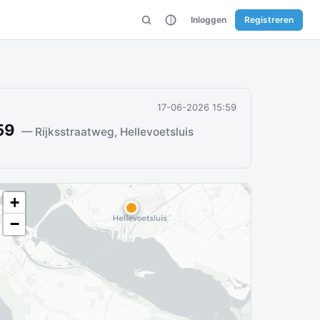
Inloggen
Registreren
17-06-2026 15:59
059
— Rijksstraatweg, Hellevoetsluis
+
−