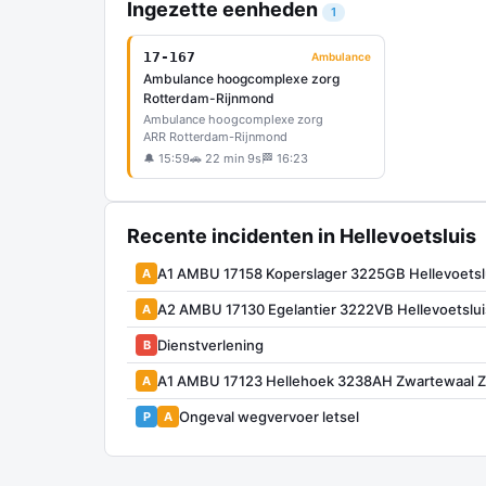
Ingezette eenheden
1
17-167
Ambulance
Ambulance hoogcomplexe zorg
Rotterdam-Rijnmond
Ambulance hoogcomplexe zorg
ARR Rotterdam-Rijnmond
🔔 15:59
🚗 22 min 9s
🏁 16:23
Recente incidenten in Hellevoetsluis
A1 AMBU 17158 Koperslager 3225GB Hellevoetsl
A
A2 AMBU 17130 Egelantier 3222VB Hellevoetslu
A
Dienstverlening
B
A1 AMBU 17123 Hellehoek 3238AH Zwartewaal
A
Ongeval wegvervoer letsel
P
A