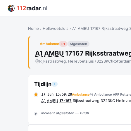
112
radar
.nl
Home
›
Hellevoetsluis
›
A1 AMBU 17167 Rijksstraatweg 
Ambulance
P1
Afgesloten
A1
AMBU
17167 Rijksstraatwe
Rijksstraatweg, Hellevoetsluis (3223KC)
Rotterdam
Tijdlijn
1
17 Jun 15:59:28
Ambulance
Ambulance ARR Rotter
P1
A1
AMBU
17-167
Rijksstraatweg 3223KC Hellevo
Incident afgesloten — 19:38