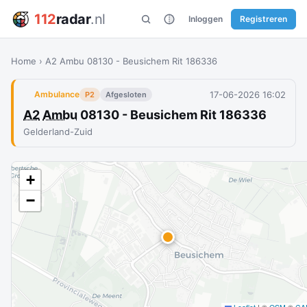
112
radar
.nl
Inloggen
Registreren
Home
›
A2 Ambu 08130 - Beusichem Rit 186336
17-06-2026 16:02
Ambulance
P2
Afgesloten
A2
Ambu
08130 - Beusichem Rit 186336
Gelderland-Zuid
+
−