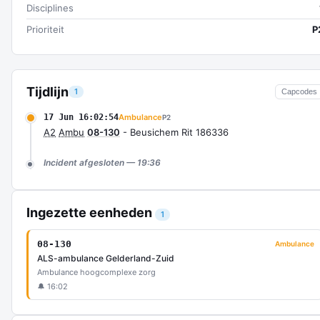
Disciplines
Prioriteit
P
Tijdlijn
1
Capcodes
17 Jun 16:02:54
Ambulance
P2
A2
Ambu
08-130
- Beusichem Rit 186336
Incident afgesloten — 19:36
Ingezette eenheden
1
08-130
Ambulance
ALS-ambulance Gelderland-Zuid
Ambulance hoogcomplexe zorg
🔔 16:02