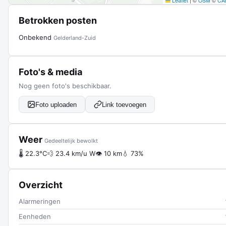
Leaflet
|
©
OSM
©
CA
Betrokken posten
Onbekend
Gelderland-Zuid
Foto's & media
Nog geen foto's beschikbaar.
Foto uploaden
Link toevoegen
Weer
Gedeeltelijk bewolkt
🌡 22.3°C
💨 23.4 km/u W
👁 10 km
💧 73%
Overzicht
Alarmeringen
Eenheden