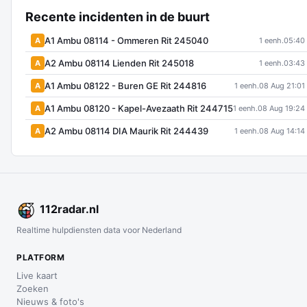
Recente incidenten in de buurt
A1 Ambu 08114 - Ommeren Rit 245040
A
1 eenh.
05:40
A2 Ambu 08114 Lienden Rit 245018
A
1 eenh.
03:43
A1 Ambu 08122 - Buren GE Rit 244816
A
1 eenh.
08 Aug 21:01
A1 Ambu 08120 - Kapel-Avezaath Rit 244715
A
1 eenh.
08 Aug 19:24
A2 Ambu 08114 DIA Maurik Rit 244439
A
1 eenh.
08 Aug 14:14
112
radar
.nl
Realtime hulpdiensten data voor Nederland
PLATFORM
Live kaart
Zoeken
Nieuws & foto's