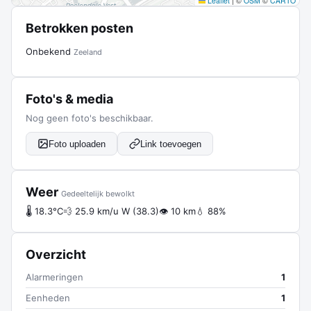
Leaflet
|
©
OSM
©
CARTO
Betrokken posten
Onbekend
Zeeland
Foto's & media
Nog geen foto's beschikbaar.
Foto uploaden
Link toevoegen
Weer
Gedeeltelijk bewolkt
🌡 18.3°C
💨 25.9 km/u W (38.3)
👁 10 km
💧 88%
Overzicht
Alarmeringen
1
Eenheden
1