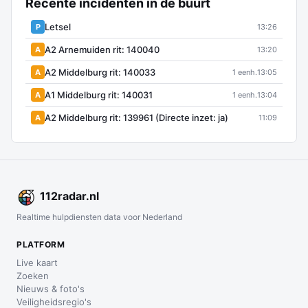
Recente incidenten in de buurt
Letsel
P
13:26
A2 Arnemuiden rit: 140040
A
13:20
A2 Middelburg rit: 140033
A
1 eenh.
13:05
A1 Middelburg rit: 140031
A
1 eenh.
13:04
A2 Middelburg rit: 139961 (Directe inzet: ja)
A
11:09
112
radar
.nl
Realtime hulpdiensten data voor Nederland
PLATFORM
Live kaart
Zoeken
Nieuws & foto's
Veiligheidsregio's