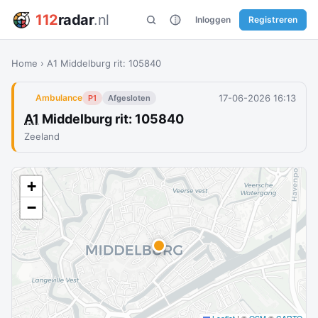
112
radar
.nl
Inloggen
Registreren
Home
›
A1 Middelburg rit: 105840
17-06-2026 16:13
Ambulance
P1
Afgesloten
A1
Middelburg rit: 105840
Zeeland
+
−