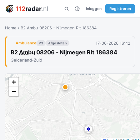
112
radar
.nl
Inloggen
Registreren
Home
›
B2 Ambu 08206 - Nijmegen Rit 186384
17-06-2026 16:42
Ambulance
P3
Afgesloten
B2
Ambu
08206 - Nijmegen Rit 186384
Gelderland-Zuid
+
−