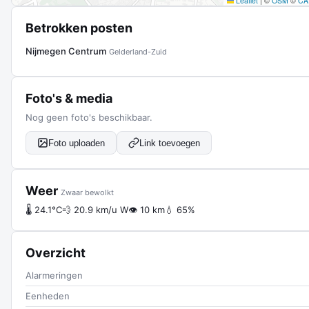
Leaflet
|
©
OSM
©
CA
Betrokken posten
Nijmegen Centrum
Gelderland-Zuid
Foto's & media
Nog geen foto's beschikbaar.
Foto uploaden
Link toevoegen
Weer
Zwaar bewolkt
🌡 24.1°C
💨 20.9 km/u W
👁 10 km
💧 65%
Overzicht
Alarmeringen
Eenheden