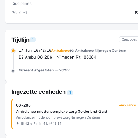
Disciplines
Prioriteit
P
Tijdlijn
1
Capcodes
17 Jun 16:42:16
Ambulance
Ambulance Nijmegen Centrum
P3
B2
Ambu
08-206
- Nijmegen Rit 186384
Incident afgesloten — 20:03
Ingezette eenheden
1
08-206
Ambulance
Ambulance middencomplexe zorg Gelderland-Zuid
Ambulance middencomplexe zorg
Nijmegen Centrum
🔔 16:42
🚗 7 min 41s
🏁 16:51