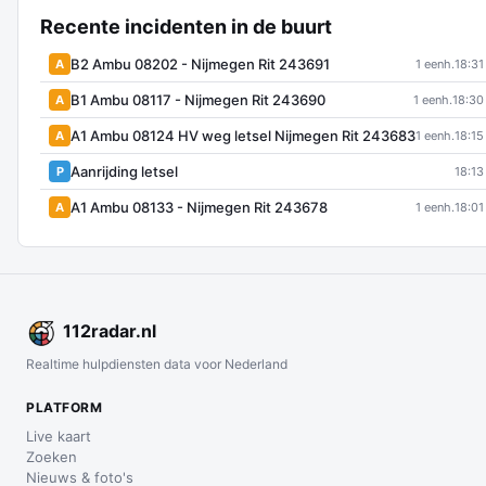
Recente incidenten in de buurt
B2 Ambu 08202 - Nijmegen Rit 243691
A
1 eenh.
18:31
B1 Ambu 08117 - Nijmegen Rit 243690
A
1 eenh.
18:30
A1 Ambu 08124 HV weg letsel Nijmegen Rit 243683
A
1 eenh.
18:15
Aanrijding letsel
P
18:13
A1 Ambu 08133 - Nijmegen Rit 243678
A
1 eenh.
18:01
112
radar
.nl
Realtime hulpdiensten data voor Nederland
PLATFORM
Live kaart
Zoeken
Nieuws & foto's