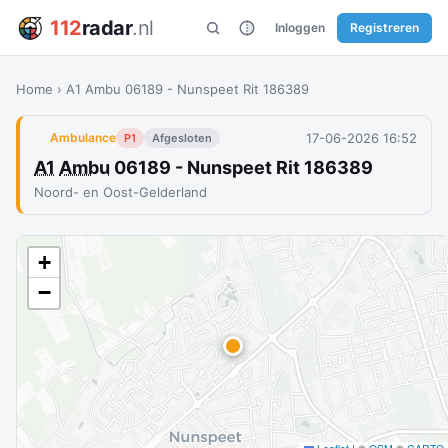
112
radar
.nl
Inloggen
Registreren
Home
›
A1 Ambu 06189 - Nunspeet Rit 186389
17-06-2026 16:52
Ambulance
P1
Afgesloten
A1
Ambu
06189 - Nunspeet Rit 186389
Noord- en Oost-Gelderland
+
−