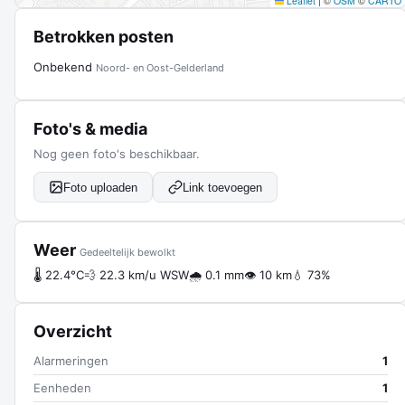
Leaflet
|
©
OSM
©
CARTO
Betrokken posten
Onbekend
Noord- en Oost-Gelderland
Foto's & media
Nog geen foto's beschikbaar.
Foto uploaden
Link toevoegen
Weer
Gedeeltelijk bewolkt
🌡 22.4°C
💨 22.3 km/u WSW
🌧 0.1 mm
👁 10 km
💧 73%
Overzicht
Alarmeringen
1
Eenheden
1