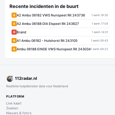
Recente incidenten in de buurt
A2 Ambu 06182 VWS Nunspeet Rit 243736
A
1 eenh.
19:30
A2 Ambu 06188 DIA Elspeet Rit 243627
A
1 eenh.
17:04
Brand
B
1 eenh.
14:01
A1 Ambu 06182 - Hulshorst Rit 243105
A
1 eenh.
09:43
Ambu 06188 EINDE VWS Nunspeet Rit 243034
A
1 eenh.
09:23
112
radar
.nl
Realtime hulpdiensten data voor Nederland
PLATFORM
Live kaart
Zoeken
Nieuws & foto's