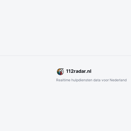
112
radar
.nl
Realtime hulpdiensten data voor Nederland