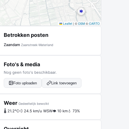
Leaflet
|
©
OSM
©
CARTO
Betrokken posten
Zaandam
Zaanstreek-Waterland
Foto's & media
Nog geen foto's beschikbaar.
Foto uploaden
Link toevoegen
Weer
Gedeeltelijk bewolkt
🌡 21.2°C
💨 24.5 km/u WSW
👁 10 km
💧 73%
Overzicht