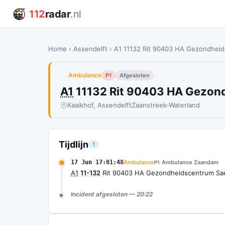
112
radar
.nl
Home
›
Assendelft
›
A1 11132 Rit 90403 HA Gezondheid
Ambulance
P1
Afgesloten
A1
11132 Rit 90403 HA Gezond
Kaaikhof, Assendelft
Zaanstreek-Waterland
Tijdlijn
1
17 Jun 17:01:48
Ambulance
Ambulance Zaandam
P1
A1
11-132
Rit 90403 HA Gezondheidscentrum Saen
Incident afgesloten — 20:22