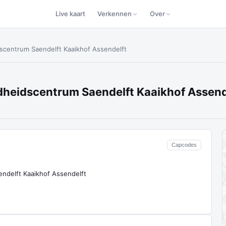
Live kaart
Verkennen
Over
scentrum Saendelft Kaaikhof Assendelft
heidscentrum Saendelft Kaaikhof Assend
Capcodes
delft Kaaikhof Assendelft