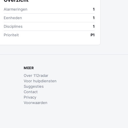
Alarmeringen
1
Eenheden
1
Disciplines
1
Prioriteit
P1
MEER
Over 112radar
Voor hulpdiensten
Suggesties
Contact
Privacy
Voorwaarden