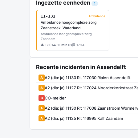
Ingezette eenheden
1
11-132
Ambulance
Ambulance hoogcomplexe zorg
Zaanstreek-Waterland
Ambulance hoogcomplexe zorg
Zaandam
🔔 17:01
🚗 11 min 0s
🏁 17:14
Recente incidenten in Assendelft
A2 (dia: ja) 11130 Rit 117030 Rialen Assendelft
A
A2 (dia: ja) 11127 Rit 117024 Noorderkerkstraat 
A
CO-melder
B
A2 (dia: ja) 11130 Rit 117008 Zaanstroom Wormer
A
A2 (dia: ja) 11125 Rit 116995 Kalf Zaandam
A