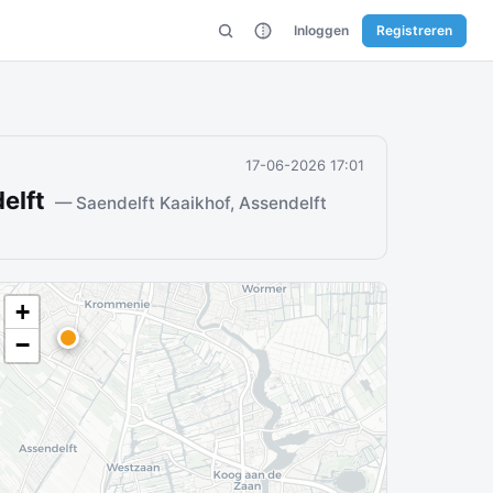
Inloggen
Registreren
17-06-2026 17:01
elft
— Saendelft Kaaikhof, Assendelft
+
−