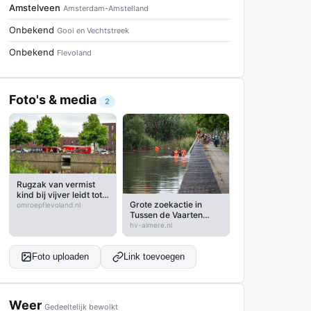
Amstelveen
Amsterdam-Amstelland
Onbekend
Gooi en Vechtstreek
Onbekend
Flevoland
Foto's & media
2
Rugzak van vermist
kind bij vijver leidt tot
Grote zoekactie in
grootschalige
omroepflevoland.nl
Tussen de Vaarten
zoekactie in Almere
naar vermist kind
hv-almere.nl
Foto uploaden
Link toevoegen
Weer
Gedeeltelijk bewolkt