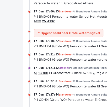
Persoon te water El Grecostraat Almere
17 Jun 17:06:15
Brandweer
Brandweer Almere Buite
P1
P 1 BMD-04 Persoon te water School Het Meest
4133
25-4132
Opgeschaald naar Grote waterongeval
17 Jun 17:18:22
Brandweer
Brandweer Almere Buite
P1
P 1 BMD-04 (Grote WO) Persoon te water El Gre
17 Jun 17:21:15
Brandweer
Brandweer Almere Buite
P1
P 1 BMD-04 (Grote WO) Persoon te water (drone
17 Jun 17:21:52
Lifeliner
Lifeliner Amsterdam Helip
P1
A1
13-991
El Grecostraat Almere 57635 // regio 
17 Jun 17:22:01
Brandweer
Brandweer Materieel en
P1
P 1 BMD-04 (Grote WO) Persoon te water El Gre
17 Jun 17:27:44
Brandweer
Brandweer Almere Buite
P1
P 1 OD-54 (Grote WO) Persoon te water El Grec