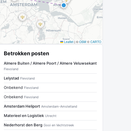
Leaflet
|
©
OSM
©
CARTO
Betrokken posten
Almere Buiten / Almere Poort / Almere Veluwsekant
Flevoland
Lelystad
Flevoland
Onbekend
Flevoland
Onbekend
Flevoland
Amsterdam Heliport
Amsterdam-Amstelland
Materieel en Logistiek
Utrecht
Nederhorst den Berg
Gooi en Vechtstreek