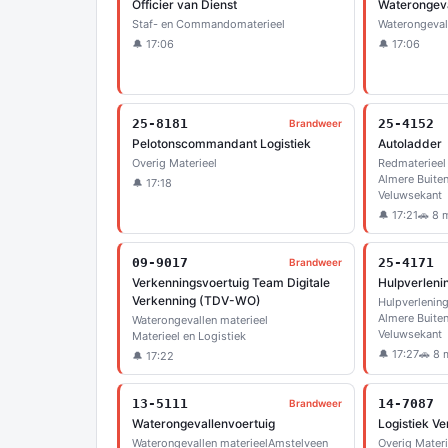
Officier van Dienst
Waterongeva
Staf- en Commandomaterieel
Waterongeval
🔔 17:06
🔔 17:06
25-8181
25-4152
Brandweer
Pelotonscommandant Logistiek
Autoladder
Overig Materieel
Redmaterieel
Almere Buiten
🔔 17:18
Veluwsekant
🔔 17:21
🚗 8 
09-9017
25-4171
Brandweer
Verkenningsvoertuig Team Digitale
Hulpverleni
Verkenning (TDV-WO)
Hulpverlenin
Almere Buiten
Waterongevallen materieel
Veluwsekant
Materieel en Logistiek
🔔 17:27
🚗 8 
🔔 17:22
13-5111
14-7087
Brandweer
Waterongevallenvoertuig
Logistiek Ve
Waterongevallen materieel
Amstelveen
Overig Materi