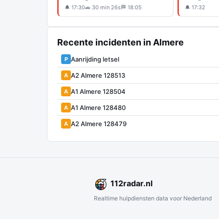
🔔 17:30
🚗 30 min 26s
🏁 18:05
🔔 17:32
Recente incidenten in Almere
Aanrijding letsel
P
A2 Almere 128513
A
A1 Almere 128504
A
A1 Almere 128480
A
A2 Almere 128479
A
112
radar
.nl
Realtime hulpdiensten data voor Nederland