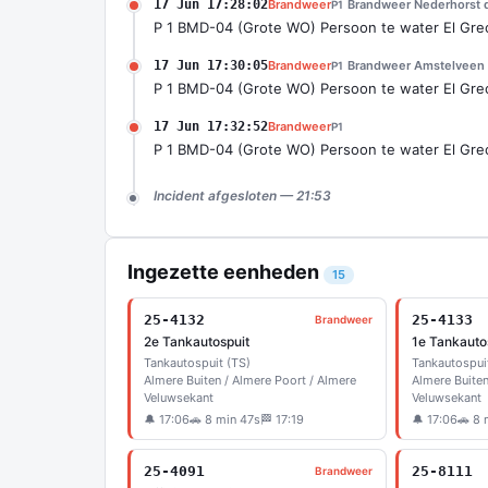
17 Jun 17:28:02
Brandweer
Brandweer Nederhorst 
P1
P 1 BMD-04 (Grote WO) Persoon te water El Gre
17 Jun 17:30:05
Brandweer
Brandweer Amstelveen
P1
P 1 BMD-04 (Grote WO) Persoon te water El Gre
17 Jun 17:32:52
Brandweer
P1
P 1 BMD-04 (Grote WO) Persoon te water El Gre
Incident afgesloten — 21:53
Ingezette eenheden
15
25-4132
25-4133
Brandweer
2e Tankautospuit
1e Tankauto
Tankautospuit (TS)
Tankautospui
Almere Buiten / Almere Poort / Almere
Almere Buiten
Veluwsekant
Veluwsekant
🔔 17:06
🚗 8 min 47s
🏁 17:19
🔔 17:06
🚗 8 
25-4091
25-8111
Brandweer