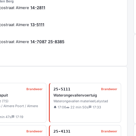
den Berg
costraat Almere
14-2811
costraat Almere
13-5111
costraat Almere
14-7087
25-8385
25-5111
Brandweer
Brandweer
spuit
Waterongevallenvoertuig
t (TS)
Waterongevallen materieel
Lelystad
 / Almere Poort / Almere
🔔 17:06
🚗 22 min 50s
🏁 17:33
min 47s
🏁 17:19
25-4131
Brandweer
Brandweer