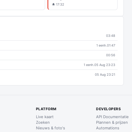
🔔 17:32
03:48
1 eenh.
01:47
00:56
1 eenh.
05 Aug 23:23
05 Aug 23:21
PLATFORM
DEVELOPERS
Live kaart
API Documentatie
Zoeken
Plannen & prijzen
Nieuws & foto's
Automations