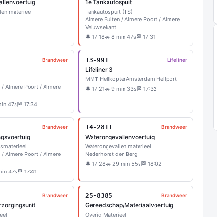
llenvoertuig
1e Tankautospuit
len materieel
Tankautospuit (TS)
Almere Buiten / Almere Poort / Almere
Veluwsekant
🔔 17:18
🚗 8 min 47s
🏁 17:31
13-991
Brandweer
Lifeliner
Lifeliner 3
MMT Helikopter
Amsterdam Heliport
 / Almere Poort / Almere
🔔 17:21
🚗 9 min 33s
🏁 17:32
min 47s
🏁 17:34
14-2811
Brandweer
Brandweer
ngsvoertuig
Waterongevallenvoertuig
gsmaterieel
Waterongevallen materieel
 / Almere Poort / Almere
Nederhorst den Berg
🔔 17:28
🚗 29 min 55s
🏁 18:02
min 47s
🏁 17:41
25-8385
Brandweer
Brandweer
rzorgingsunit
Gereedschap/Materiaalvoertuig
eel
Overig Materieel