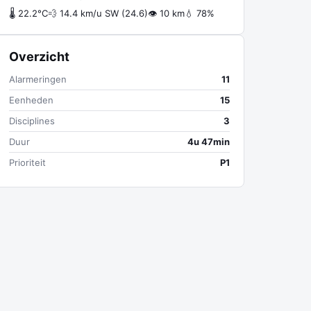
🌡 22.2°C
💨 14.4 km/u SW (24.6)
👁 10 km
💧 78%
Overzicht
Alarmeringen
11
Eenheden
15
Disciplines
3
Duur
4u 47min
Prioriteit
P1