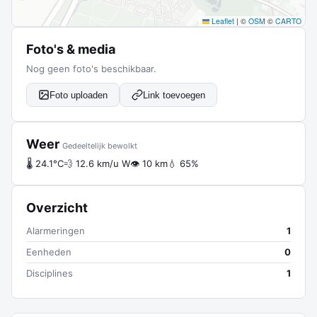
Leaflet
|
©
OSM
©
CARTO
Foto's & media
Nog geen foto's beschikbaar.
Foto uploaden
Link toevoegen
Weer
Gedeeltelijk bewolkt
🌡 24.1°C
💨 12.6 km/u W
👁 10 km
💧 65%
Overzicht
Alarmeringen
1
Eenheden
0
Disciplines
1