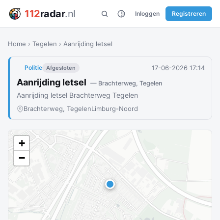
112
radar
.nl
Inloggen
Registreren
Home
›
Tegelen
›
Aanrijding letsel
17-06-2026 17:14
Politie
Afgesloten
Aanrijding letsel
— Brachterweg, Tegelen
Aanrijding letsel Brachterweg Tegelen
Brachterweg, Tegelen
Limburg-Noord
+
−