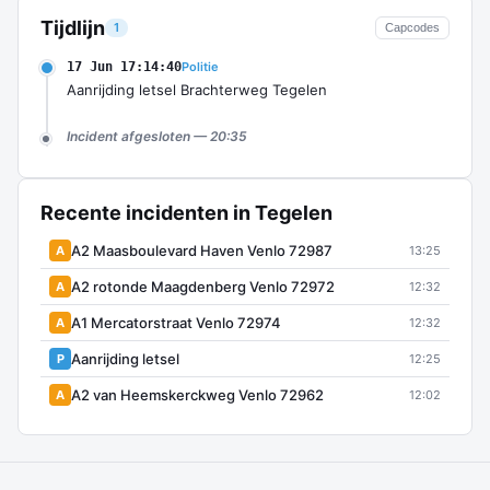
Tijdlijn
1
Capcodes
17 Jun 17:14:40
Politie
Aanrijding letsel Brachterweg Tegelen
Incident afgesloten — 20:35
Recente incidenten in Tegelen
A2 Maasboulevard Haven Venlo 72987
A
13:25
A2 rotonde Maagdenberg Venlo 72972
A
12:32
A1 Mercatorstraat Venlo 72974
A
12:32
Aanrijding letsel
P
12:25
A2 van Heemskerckweg Venlo 72962
A
12:02