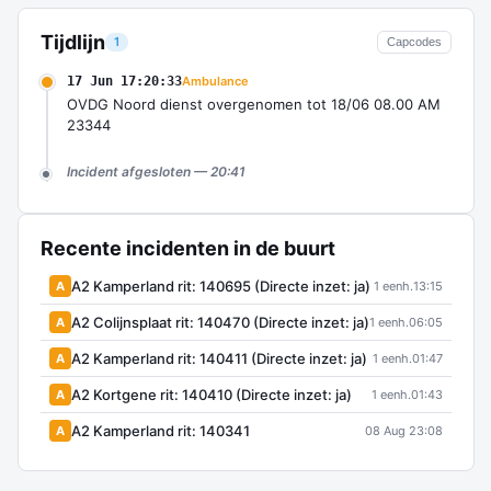
Tijdlijn
1
Capcodes
17 Jun 17:20:33
Ambulance
OVDG Noord dienst overgenomen tot 18/06 08.00 AM
23344
Incident afgesloten — 20:41
Recente incidenten in de buurt
A2 Kamperland rit: 140695 (Directe inzet: ja)
A
1 eenh.
13:15
A2 Colijnsplaat rit: 140470 (Directe inzet: ja)
A
1 eenh.
06:05
A2 Kamperland rit: 140411 (Directe inzet: ja)
A
1 eenh.
01:47
A2 Kortgene rit: 140410 (Directe inzet: ja)
A
1 eenh.
01:43
A2 Kamperland rit: 140341
A
08 Aug 23:08