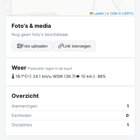
Leaflet
|
©
OSM
©
CARTO
Foto's & media
Nog geen foto's beschikbaar.
Foto uploaden
Link toevoegen
Weer
Plaatselijk regen in de buurt
🌡 18.1°C
💨 24.1 km/u WSW (39.7)
👁 10 km
💧 88%
Overzicht
Alarmeringen
1
Eenheden
0
Disciplines
1