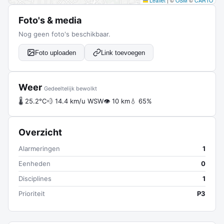
Leaflet
|
©
OSM
©
CARTO
Foto's & media
Nog geen foto's beschikbaar.
Foto uploaden
Link toevoegen
Weer
Gedeeltelijk bewolkt
🌡 25.2°C
💨 14.4 km/u WSW
👁 10 km
💧 65%
Overzicht
Alarmeringen
1
Eenheden
0
Disciplines
1
Prioriteit
P3