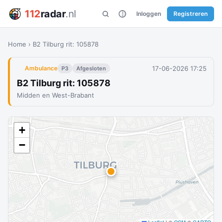
112
radar
.nl
Inloggen
Registreren
Home
›
B2 Tilburg rit: 105878
17-06-2026 17:25
Ambulance
P3
Afgesloten
B2 Tilburg rit: 105878
Midden en West-Brabant
+
−