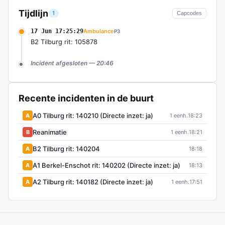
Tijdlijn
1
Capcodes
17 Jun 17:25:29
Ambulance
P3
B2 Tilburg rit: 105878
Incident afgesloten — 20:46
Recente incidenten in de buurt
A0 Tilburg rit: 140210 (Directe inzet: ja)
A
1 eenh.
18:23
Reanimatie
B
1 eenh.
18:21
B2 Tilburg rit: 140204
A
18:18
A1 Berkel-Enschot rit: 140202 (Directe inzet: ja)
A
18:13
A2 Tilburg rit: 140182 (Directe inzet: ja)
A
1 eenh.
17:51