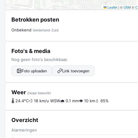
Leaflet
|
©
OSM
©
C
Betrokken posten
Onbekend
Gelderland-Zuid
Foto's & media
Nog geen foto's beschikbaar.
Foto uploaden
Link toevoegen
Weer
Zwaar bewolkt
🌡 24.4°C
💨 18 km/u WSW
🌧 0.1 mm
👁 10 km
💧 65%
Overzicht
Alarmeringen