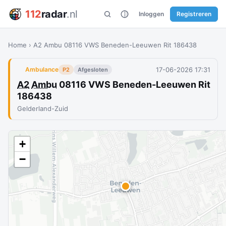
112
radar
.nl
Inloggen
Registreren
Home
›
A2 Ambu 08116 VWS Beneden-Leeuwen Rit 186438
17-06-2026 17:31
Ambulance
P2
Afgesloten
A2
Ambu
08116 VWS Beneden-Leeuwen Rit
186438
Gelderland-Zuid
+
−