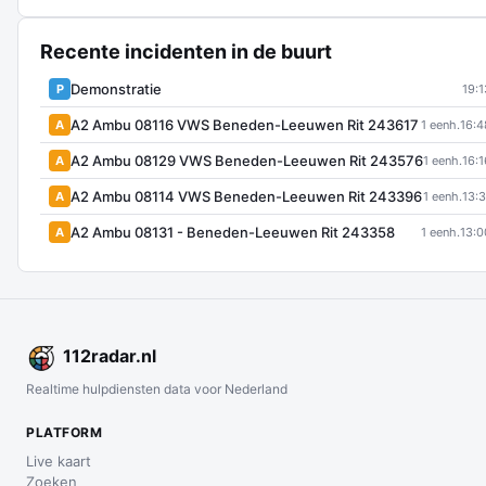
Recente incidenten in de buurt
Demonstratie
P
19:1
A2 Ambu 08116 VWS Beneden-Leeuwen Rit 243617
A
1 eenh.
16:4
A2 Ambu 08129 VWS Beneden-Leeuwen Rit 243576
A
1 eenh.
16:1
A2 Ambu 08114 VWS Beneden-Leeuwen Rit 243396
A
1 eenh.
13:3
A2 Ambu 08131 - Beneden-Leeuwen Rit 243358
A
1 eenh.
13:0
112
radar
.nl
Realtime hulpdiensten data voor Nederland
PLATFORM
Live kaart
Zoeken